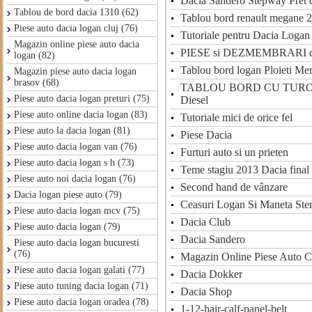
Dacia Sandero Stepway Pret 
Tablou de bord dacia 1310 (62)
Tablou bord renault megane 2
Piese auto dacia logan cluj (76)
Tutoriale pentru Dacia Loga
Magazin online piese auto dacia
PIESE si DEZMEMBRARI de
logan (82)
Tablou bord logan Ploieti Me
Magazin piese auto dacia logan
brasov (68)
TABLOU BORD CU TUROM
Piese auto dacia logan preturi (75)
Diesel
Piese auto online dacia logan (83)
Tutoriale mici de orice fel
Piese auto la dacia logan (81)
Piese Dacia
Piese auto dacia logan van (76)
Furturi auto si un prieten
Piese auto dacia logan s h (73)
Teme stagiu 2013 Dacia final
Piese auto noi dacia logan (76)
Second hand de vânzare
Dacia logan piese auto (79)
Ceasuri Logan Si Maneta Ste
Piese auto dacia logan mcv (75)
Dacia Club
Piese auto dacia logan (79)
Dacia Sandero
Piese auto dacia logan bucuresti
(76)
Magazin Online Piese Auto C
Piese auto dacia logan galati (77)
Dacia Dokker
Piese auto tuning dacia logan (71)
Dacia Shop
Piese auto dacia logan oradea (78)
1-12-hair-calf-panel-belt