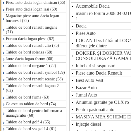
Piese auto dacia logan chisinau (66)
Automobile Dacia
Piese auto dacia logan iasi (69)
masini ro forum 2008 04 02T0
Magazine piese auto dacia logan
1
bucuresti (72)
Dacia
Tablou de bord renault megane
(71)
Piese Auto
Forum dacia logan piese (62)
LOGAN II vs bătrânul LOGA
diferenţele dintre
Tablou de bord renault clio (75)
Tablou de bord solenza (68)
DOKKER ŞI DOKKER VA
CONSOLIDEAZĂ GAMA 
Jante dacia logan forum (68)
Intrebari si raspunsuri
Tablou de bord megane 1 (72)
Tablou de bord renault symbol (59)
Piese auto Dacia Renault
Tablou de bord renault scenic (58)
Best Auto Vest
Tablou de bord renault laguna 2
Bazar Auto
(62)
Jurnal Auto
Tablou de bord firma (63)
Anunturi gratuite pe OLX ro
Ce este un tablou de bord (74)
Pentru pasionati auto
Tablou de bord pentru informarea
managerului (68)
MASINA MEA SCHEME E
Tablou de bord golf 4 (65)
Injecţie diesel
Tablou de bord vw golf 4 (61)