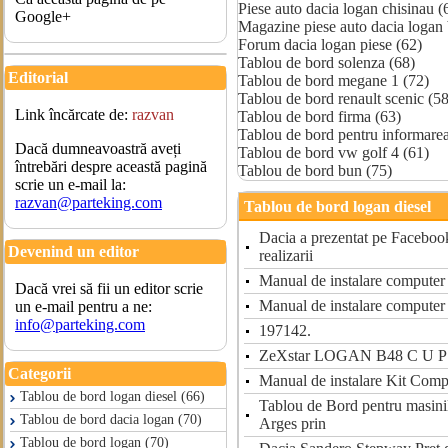
Piese auto dacia logan chisinau (
Google+
Magazine piese auto dacia logan 
Forum dacia logan piese (62)
Tablou de bord solenza (68)
Editorial
Tablou de bord megane 1 (72)
Tablou de bord renault scenic (58
Link încărcate de:
razvan
Tablou de bord firma (63)
Tablou de bord pentru informare
Dacă dumneavoastră aveți
Tablou de bord vw golf 4 (61)
întrebări despre această pagină
Tablou de bord bun (75)
scrie un e-mail la:
razvan@parteking.com
Tablou de bord logan diesel
Dacia a prezentat pe Facebook
Devenind un editor
realizarii
Manual de instalare computer
Dacă vrei să fii un editor scrie
Manual de instalare computer
un e-mail pentru a ne:
info@parteking.com
197142.
ZeXstar LOGAN B48 C U P
Categorii
Manual de instalare Kit Com
Tablou de bord logan diesel (66)
Tablou de Bord pentru masinil
Tablou de bord dacia logan (70)
Arges prin
Tablou de bord logan (70)