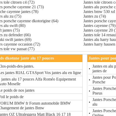
es tole citroen c4 (72)
Jantes tole citroen 
es porsche cayenne 21 (73)
Jantes alu porsche 
che cayenne jantes (78)
Jantes bmw 530 xd 
es alu zu (75)
Jantes zu (74)
es porsche cayenne dkotorigine (64)
Jantes porsche caye
es alu swift (80)
Jantes cayenne (79)
t jantes (75)
Jantes cayenne 20 (
es zu defender (66)
Jantes tole 14 renau
ki swift jantes (69)
Jantes alu harry hau
es cayenne occasion (72)
Jantes harry hausen
es tole vw passat (77)
ds dkotune jante alu 17 pouces
Jantes pour po
los-poids-des-jantes.
Jantes en alu
jantes de
es jantes RIAL GTASport Vos jantes alu en ligne
Jantes pour P
 jantes alu 17 pouces Alfa Roméo Equipement
Porsche
Auto Moselle
Jantes Porsch
e poids de nos jantes
Pneus
oil le poids de
Jantes Porsche
FORUM BMW fr Forum automobile BMW
alu
Changement de jantes Bmw
Jantes Porsch
antes OZ Ultraleggera Matt Black 16 17 18
Online