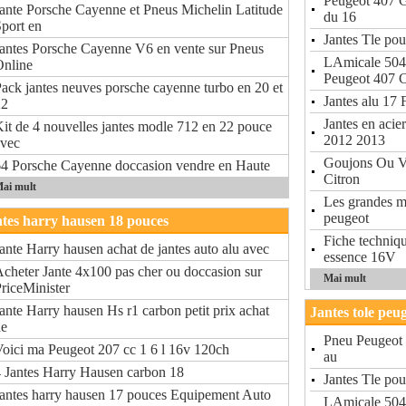
Peugeot 407 Go
ante Porsche Cayenne et Pneus Michelin Latitude
du 16
port en
Jantes Tle po
antes Porsche Cayenne V6 en vente sur Pneus
LAmicale 504
Online
Peugeot 407 
ack jantes neuves porsche cayenne turbo en 20 et
Jantes alu 17 
22
Jantes en acie
it de 4 nouvelles jantes modle 712 en 22 pouce
2012 2013
avec
Goujons Ou Vi
4 Porsche Cayenne doccasion vendre en Haute
Citron
ai mult
Les grandes m
peugeot
tes harry hausen 18 pouces
Fiche techniq
ante Harry hausen achat de jantes auto alu avec
essence 16V
cheter Jante 4x100 pas cher ou doccasion sur
Mai mult
riceMinister
ante Harry hausen Hs r1 carbon petit prix achat
Jantes tole peu
de
Pneu Peugeot 
oici ma Peugeot 207 cc 1 6 l 16v 120ch
au
 Jantes Harry Hausen carbon 18
Jantes Tle po
antes harry hausen 17 pouces Equipement Auto
LAmicale 504