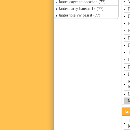
Jantes cayenne occasion (72)
Jantes harry hausen 17 (77)
Jantes tole vw passat (77)
1
L
M
Jan
J
j