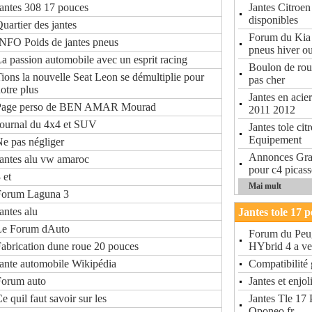
antes 308 17 pouces
Jantes Citroe
disponibles
uartier des jantes
Forum du Kia
NFO Poids de jantes pneus
pneus hiver o
a passion automobile avec un esprit racing
Boulon de ro
ions la nouvelle Seat Leon se démultiplie pour
pas cher
otre plus
Jantes en acie
Page perso de BEN AMAR Mourad
2011 2012
ournal du 4x4 et SUV
Jantes tole ci
Equipement
e pas négliger
Annonces Gratu
antes alu vw amaroc
pour c4 picas
 et
Mai mult
Forum Laguna 3
antes alu
Jantes tole 17 
Le Forum dAuto
Forum du Peug
abrication dune roue 20 pouces
HYbrid 4 a ve
ante automobile Wikipédia
Compatibilité 
Forum auto
Jantes et enjo
e quil faut savoir sur les
Jantes Tle 17
Oponeo fr