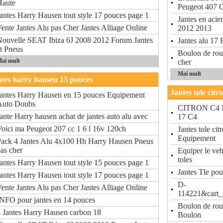
Haute
Peugeot 407 
antes Harry Hausen tout style 17 pouces page 1
Jantes en acie
ente Jantes Alu pas Cher Jantes Alliage Online
2012 2013
ouvelle SEAT Ibiza 6J 2008 2012 Forum Jantes
Jantes alu 17 
t Pneus
Boulon de ro
ai mult
cher
Mai mult
tes harry hausen 15 pouces
Jantes tole citr
antes Harry Hausen en 15 pouces Equipement
Auto Doubs
CITRON C4 No
ante Harry hausen achat de jantes auto alu avec
17 C4
oici ma Peugeot 207 cc 1 6 l 16v 120ch
Jantes tole ci
Equipement
ack 4 Jantes Alu 4x100 Hh Harry Hausen Pneus
as cher
Equiper le veh
toles
antes Harry Hausen tout style 15 pouces page 1
Jantes Tle po
antes Harry Hausen tout style 17 pouces page 1
D-
ente Jantes Alu pas Cher Jantes Alliage Online
114221&cart
NFO pour jantes en 14 pouces
Boulon de ro
 Jantes Harry Hausen carbon 18
Boulon