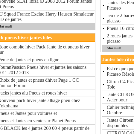
ouvelle SEAT Ibiza 6J 2008 2012 Forum Jantes
Jantes tles F
t Pneus
Picasso
J Squad France Exclue Harry Hausen Simulateur
Jeu de 2 barres
D de jantes
picasso
ai mult
Pneus-16-citr
2 roues jantes
k pneus hiver jantes toles
picasso
oue complte hiver Pack Jante tle et pneus hiver
Mai mult
ur
Jantes tole citr
ente de jantes et pneus en ligne
ouranPassion Pneus hiver et jantes les saisons
Est ce que qu
2011 2012 2013
Picasso Résol
hoix de jantes et pneus dhiver Page 1 CC
Citron C4 Pic
inition Forum
Tole
acks jantes alu Pneus et roues hiver
Jante CITROE
Acier pour
ouveau pack hiver jante alliage pneu chez
Yokohama
Cahier techni
Octobre
neus et Jantes pour voitures et
Jantes Citroe
neus et Jantes en vente sur Planet Pneus
disponibles
6 BLACK les 4 jantes 260 00 4 pneus partir de
CITRON C4 No