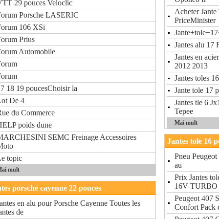
VTT 29 pouces Veloclic
Acheter Jante 
Forum Porsche LASERIC
PriceMinister
Forum 106 XSi
Jante+tole+1
Forum Prius
Jantes alu 17 
Forum Automobile
Jantes en acie
Forum
2012 2013
Forum
Jantes toles 1
7 18 19 poucesChoisir la
Jante tole 17 
Lot De 4
Jantes tle 6 
Tepee
Rue du Commerce
Mai mult
HELP poids dune
MARCHESINI SEMC Freinage Accessoires
Jantes tole 16 
Moto
Pneu Peugeot 
e topic
au
ai mult
Prix Jantes t
16V TURBO
tes porsche cayenne 22 pouces
Peugeot 407 
antes en alu pour Porsche Cayenne Toutes les
Confort Pack 
antes de