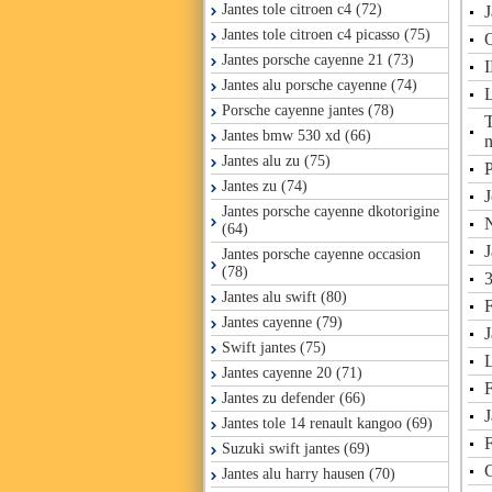
Jantes tole citroen c4 (72)
J
Jantes tole citroen c4 picasso (75)
Q
Jantes porsche cayenne 21 (73)
I
Jantes alu porsche cayenne (74)
L
Porsche cayenne jantes (78)
T
Jantes bmw 530 xd (66)
n
Jantes alu zu (75)
Jantes zu (74)
J
Jantes porsche cayenne dkotorigine
N
(64)
J
Jantes porsche cayenne occasion
(78)
3
Jantes alu swift (80)
Jantes cayenne (79)
J
Swift jantes (75)
Jantes cayenne 20 (71)
F
Jantes zu defender (66)
J
Jantes tole 14 renault kangoo (69)
Suzuki swift jantes (69)
C
Jantes alu harry hausen (70)