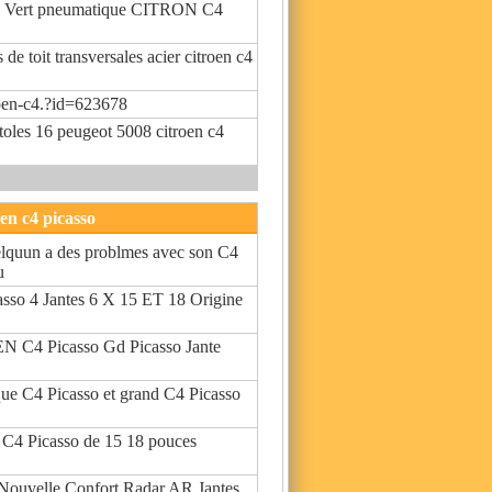
eu Vert pneumatique CITRON C4
 de toit transversales acier citroen c4
oen-c4.?id=623678
 toles 16 peugeot 5008 citroen c4
oen c4 picasso
elquun a des problmes avec son C4
u
asso 4 Jantes 6 X 15 ET 18 Origine
N C4 Picasso Gd Picasso Jante
que C4 Picasso et grand C4 Picasso
n C4 Picasso de 15 18 pouces
uvelle Confort Radar AR Jantes