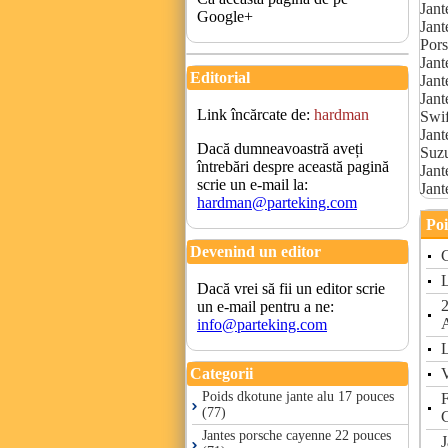
Jant
Google+
Jant
Pors
Jant
Editorial
Jant
Jant
Link încărcate de:
hardman
Swif
Jant
Dacă dumneavoastră aveți
Suzu
întrebări despre această pagină
Jant
scrie un e-mail la:
Jant
hardman@parteking.com
Poi
Devenind un editor
C
L
Dacă vrei să fii un editor scrie
2
un e-mail pentru a ne:
info@parteking.com
L
V
Categorii
Poids dkotune jante alu 17 pouces
(77)
Jantes porsche cayenne 22 pouces
J