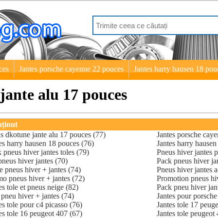
ces
Jantes porsche cayenne 22 pouces
Jantes harry hausen 18 pou
jante alu 17 pouces
ținut
s dkotune jante alu 17 pouces (77)
Jantes porsche caye
es harry hausen 18 pouces (76)
Jantes harry hausen
 pneus hiver jantes toles (79)
Pneus hiver jantes p
pneus hiver jantes (70)
Pack pneus hiver jan
e pneus hiver + jantes (74)
Pneus hiver jantes a
o pneus hiver + jantes (72)
Promotion pneus hiv
es tole et pneus neige (82)
Pack pneu hiver jant
 pneu hiver + jantes (74)
Jantes pour porsche
es tole pour c4 picasso (76)
Jantes tole 17 peuge
es tole 16 peugeot 407 (67)
Jantes tole peugeot