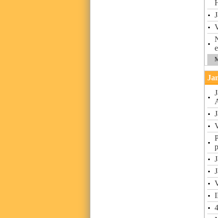
J
V
N
e
M
Jan
J
J
V
P
p
J
J
V
I
4