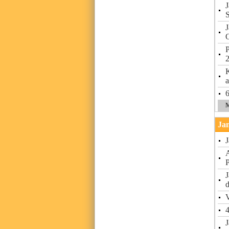
J
S
J
P
K
6
M
Jan
J
A
P
J
V
4
J