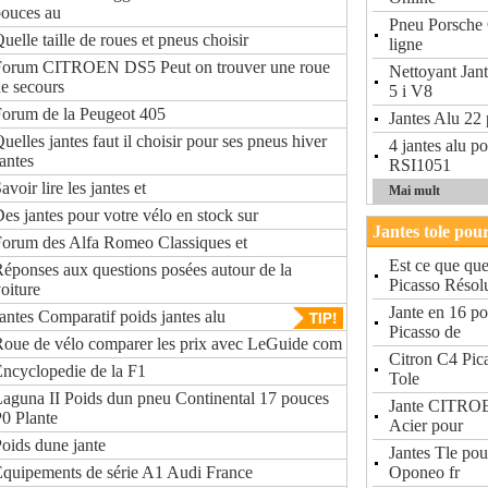
ouces au
Pneu Porsche 
uelle taille de roues et pneus choisir
ligne
Forum CITROEN DS5 Peut on trouver une roue
Nettoyant Ja
e secours
5 i V8
orum de la Peugeot 405
Jantes Alu 22
uelles jantes faut il choisir pour ses pneus hiver
4 jantes alu 
antes
RSI1051
avoir lire les jantes et
Mai mult
es jantes pour votre vélo en stock sur
Jantes tole pou
orum des Alfa Romeo Classiques et
Est ce que qu
éponses aux questions posées autour de la
Picasso Résol
oiture
Jante en 16 
antes Comparatif poids jantes alu
Picasso de
oue de vélo comparer les prix avec LeGuide com
Citron C4 Pic
ncyclopedie de la F1
Tole
aguna II Poids dun pneu Continental 17 pouces
Jante CITROE
0 Plante
Acier pour
oids dune jante
Jantes Tle po
quipements de série A1 Audi France
Oponeo fr