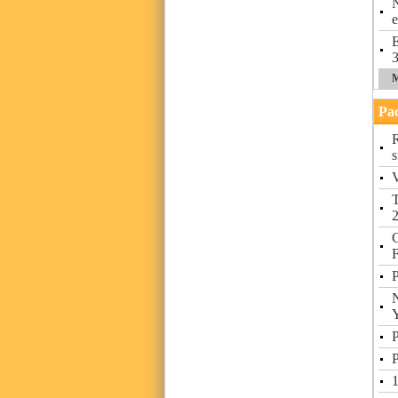
N
e
E
3
M
Pac
R
s
V
T
C
F
P
N
P
P
1