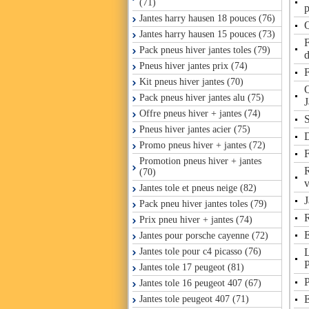
(71)
p
Jantes harry hausen 18 pouces (76)
Q
Jantes harry hausen 15 pouces (73)
Pack pneus hiver jantes toles (79)
d
Pneus hiver jantes prix (74)
F
Kit pneus hiver jantes (70)
Q
Pack pneus hiver jantes alu (75)
J
Offre pneus hiver + jantes (74)
S
Pneus hiver jantes acier (75)
D
Promo pneus hiver + jantes (72)
F
Promotion pneus hiver + jantes
R
(70)
v
Jantes tole et pneus neige (82)
J
Pack pneu hiver jantes toles (79)
R
Prix pneu hiver + jantes (74)
E
Jantes pour porsche cayenne (72)
L
Jantes tole pour c4 picasso (76)
P
Jantes tole 17 peugeot (81)
P
Jantes tole 16 peugeot 407 (67)
E
Jantes tole peugeot 407 (71)