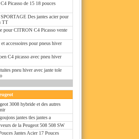
n C4 Picasso de 15 18 pouces
 SPORTAGE Des jantes acier pour
u TT
ue pour CITRON C4 Picasso vente
r et accessoires pour pneus hiver
troen C4 picasso avec pneu hiver
ites pneu hiver avec jante tole
so
peugeot
eot 3008 hybride et des autres
nir
goujons jantes tles jantes a
liveurs de la Peugeot 508 508 SW
 Pouces Jantes Acier 17 Pouces