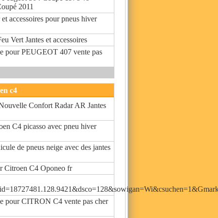
Coupé 2011
r et accessoires pour pneus hiver
Feu Vert Jantes et accessoires
ue pour PEUGEOT 407 vente pas
oen c4
uvelle Confort Radar AR Jantes
troen C4 picasso avec pneu hiver
icule de pneus neige avec des jantes
ur Citroen C4 Oponeo fr
_id=18727481.128.9421&dsco=128&sowigan=Wi&csuchen=1&Gma
ue pour CITRON C4 vente pas cher