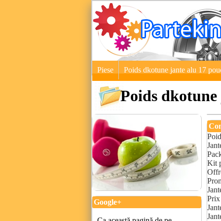
Piese
Poids dkotune jante alu 17 pou
Poids dkotune 
Con
Poid
Jant
Pack
Kit 
Offr
Prom
Jant
Prix
Google+
Jant
Jant
Ca această pagină de pe