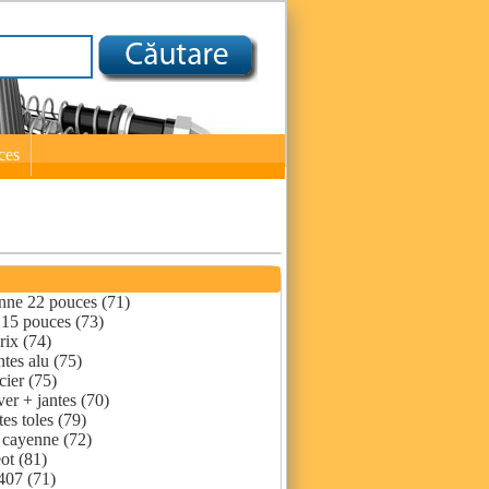
ces
nne 22 pouces (71)
 15 pouces (73)
rix (74)
tes alu (75)
cier (75)
er + jantes (70)
es toles (79)
 cayenne (72)
ot (81)
 407 (71)