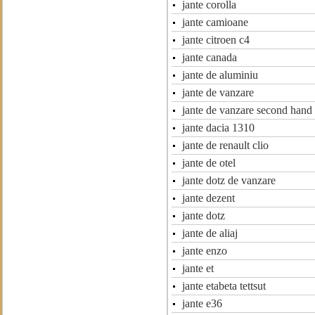
jante corolla
jante camioane
jante citroen c4
jante canada
jante de aluminiu
jante de vanzare
jante de vanzare second hand
jante dacia 1310
jante de renault clio
jante de otel
jante dotz de vanzare
jante dezent
jante dotz
jante de aliaj
jante enzo
jante et
jante etabeta tettsut
jante e36