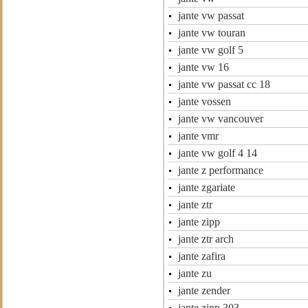
jante vw passat
jante vw touran
jante vw golf 5
jante vw 16
jante vw passat cc 18
jante vossen
jante vw vancouver
jante vmr
jante vw golf 4 14
jante z performance
jante zgariate
jante ztr
jante zipp
jante ztr arch
jante zafira
jante zu
jante zender
jante zipp 303