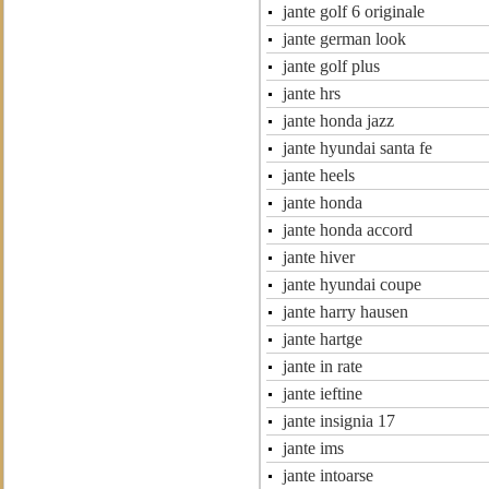
jante golf 6 originale
jante german look
jante golf plus
jante hrs
jante honda jazz
jante hyundai santa fe
jante heels
jante honda
jante honda accord
jante hiver
jante hyundai coupe
jante harry hausen
jante hartge
jante in rate
jante ieftine
jante insignia 17
jante ims
jante intoarse