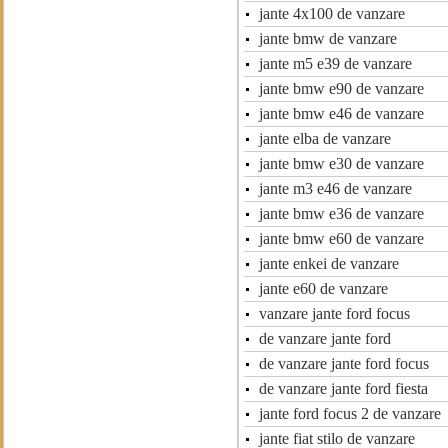
jante 4x100 de vanzare
jante bmw de vanzare
jante m5 e39 de vanzare
jante bmw e90 de vanzare
jante bmw e46 de vanzare
jante elba de vanzare
jante bmw e30 de vanzare
jante m3 e46 de vanzare
jante bmw e36 de vanzare
jante bmw e60 de vanzare
jante enkei de vanzare
jante e60 de vanzare
vanzare jante ford focus
de vanzare jante ford
de vanzare jante ford focus
de vanzare jante ford fiesta
jante ford focus 2 de vanzare
jante fiat stilo de vanzare