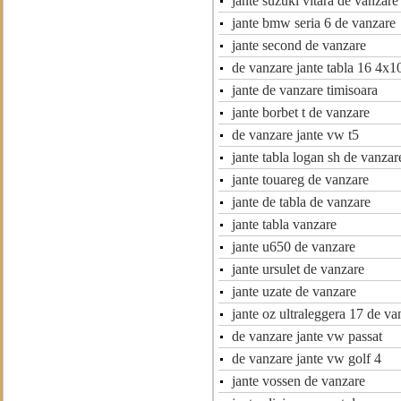
jante suzuki vitara de vanzare
jante bmw seria 6 de vanzare
jante second de vanzare
de vanzare jante tabla 16 4x1
jante de vanzare timisoara
jante borbet t de vanzare
de vanzare jante vw t5
jante tabla logan sh de vanzar
jante touareg de vanzare
jante de tabla de vanzare
jante tabla vanzare
jante u650 de vanzare
jante ursulet de vanzare
jante uzate de vanzare
jante oz ultraleggera 17 de va
de vanzare jante vw passat
de vanzare jante vw golf 4
jante vossen de vanzare