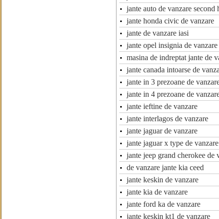
jante auto de vanzare second
jante honda civic de vanzare
jante de vanzare iasi
jante opel insignia de vanzare
masina de indreptat jante de 
jante canada intoarse de vanz
jante in 3 prezoane de vanzar
jante in 4 prezoane de vanzar
jante ieftine de vanzare
jante interlagos de vanzare
jante jaguar de vanzare
jante jaguar x type de vanzare
jante jeep grand cherokee de 
de vanzare jante kia ceed
jante keskin de vanzare
jante kia de vanzare
jante ford ka de vanzare
jante keskin kt1 de vanzare