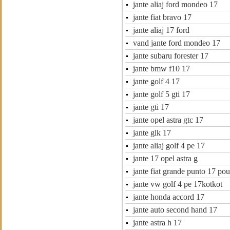
jante aliaj ford mondeo 17
jante fiat bravo 17
jante aliaj 17 ford
vand jante ford mondeo 17
jante subaru forester 17
jante bmw f10 17
jante golf 4 17
jante golf 5 gti 17
jante gti 17
jante opel astra gtc 17
jante glk 17
jante aliaj golf 4 pe 17
jante 17 opel astra g
jante fiat grande punto 17 po
jante vw golf 4 pe 17kotkot
jante honda accord 17
jante auto second hand 17
jante astra h 17