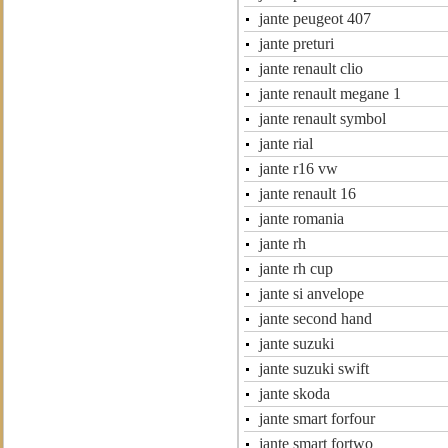
jante peugeot 407
jante preturi
jante renault clio
jante renault megane 1
jante renault symbol
jante rial
jante r16 vw
jante renault 16
jante romania
jante rh
jante rh cup
jante si anvelope
jante second hand
jante suzuki
jante suzuki swift
jante skoda
jante smart forfour
jante smart fortwo