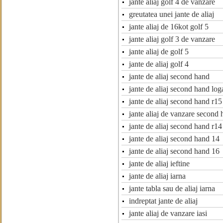
jante aliaj golf 4 de vanzare
greutatea unei jante de aliaj
jante aliaj de 16kot golf 5
jante aliaj golf 3 de vanzare
jante aliaj de golf 5
jante de aliaj golf 4
jante de aliaj second hand
jante de aliaj second hand log
jante de aliaj second hand r15
jante aliaj de vanzare second
jante de aliaj second hand r14
jante de aliaj second hand 14
jante de aliaj second hand 16
jante de aliaj ieftine
jante de aliaj iarna
jante tabla sau de aliaj iarna
indreptat jante de aliaj
jante aliaj de vanzare iasi