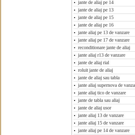
jante de aliaj pe 14
jante de aliaj pe 13
jante de aliaj pe 15
jante de aliaj pe 16
jante aliaj pe 13 de vanzare
jante aliaj pe 17 de vanzare
reconditionare jante de aliaj
jante aliaj r13 de vanzare
jante de aliaj rial
roluit jante de aliaj
jante de aliaj sau tabla
jante aliaj supernova de vanza
jante aliaj tico de vanzare
jante de tabla sau aliaj
jante de aliaj usor
jante aliaj 13 de vanzare
jante aliaj 15 de vanzare
jante aliaj pe 14 de vanzare