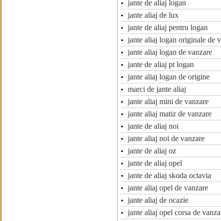
jante de aliaj logan
jante aliaj de lux
jante de aliaj pentru logan
jante aliaj logan originale de 
jante aliaj logan de vanzare
jante de aliaj pt logan
jante aliaj logan de origine
marci de jante aliaj
jante aliaj mini de vanzare
jante aliaj matiz de vanzare
jante de aliaj noi
jante aliaj noi de vanzare
jante de aliaj oz
jante de aliaj opel
jante de aliaj skoda octavia
jante aliaj opel de vanzare
jante aliaj de ocazie
jante aliaj opel corsa de vanza