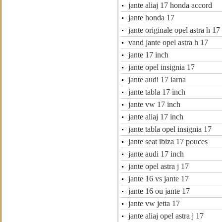
jante aliaj 17 honda accord
jante honda 17
jante originale opel astra h 17
vand jante opel astra h 17
jante 17 inch
jante opel insignia 17
jante audi 17 iarna
jante tabla 17 inch
jante vw 17 inch
jante aliaj 17 inch
jante tabla opel insignia 17
jante seat ibiza 17 pouces
jante audi 17 inch
jante opel astra j 17
jante 16 vs jante 17
jante 16 ou jante 17
jante vw jetta 17
jante aliaj opel astra j 17