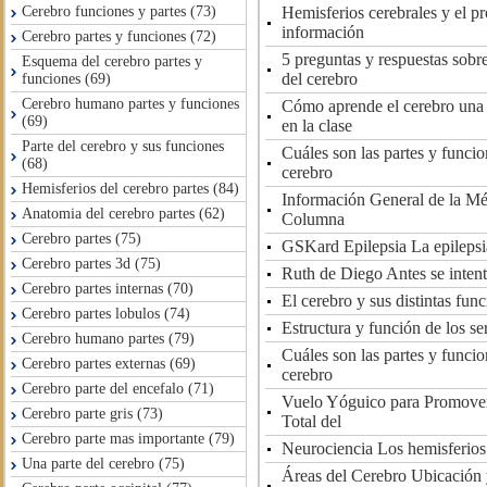
Hemisferios cerebrales y el p
Cerebro funciones y partes (73)
información
Cerebro partes y funciones (72)
5 preguntas y respuestas sobr
Esquema del cerebro partes y
del cerebro
funciones (69)
Cerebro humano partes y funciones
Cómo aprende el cerebro una 
(69)
en la clase
Parte del cerebro y sus funciones
Cuáles son las partes y funcio
(68)
cerebro
Hemisferios del cerebro partes (84)
Información General de la Mé
Anatomia del cerebro partes (62)
Columna
Cerebro partes (75)
GSKard Epilepsia La epilepsia
Cerebro partes 3d (75)
Ruth de Diego Antes se intent
Cerebro partes internas (70)
El cerebro y sus distintas fun
Cerebro partes lobulos (74)
Estructura y función de los se
Cerebro humano partes (79)
Cuáles son las partes y funcio
Cerebro partes externas (69)
cerebro
Cerebro parte del encefalo (71)
Vuelo Yóguico para Promover
Cerebro parte gris (73)
Total del
Cerebro parte mas importante (79)
Neurociencia Los hemisferios 
Una parte del cerebro (75)
Áreas del Cerebro Ubicación 