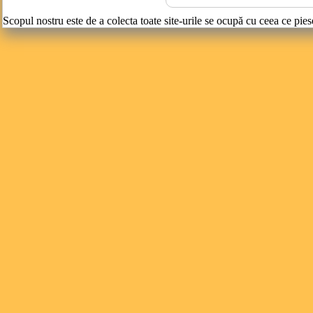
Scopul nostru este de a colecta toate site-urile se ocupă cu ceea ce pies