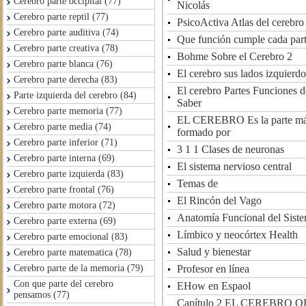
Cerebro parte occipital (77)
Nicolás
Cerebro parte reptil (77)
PsicoActiva Atlas del cerebro
Cerebro parte auditiva (74)
Que función cumple cada part
Cerebro parte creativa (78)
Bohme Sobre el Cerebro 2
Cerebro parte blanca (76)
El cerebro sus lados izquierd
Cerebro parte derecha (83)
El cerebro Partes Funciones 
Parte izquierda del cerebro (84)
Saber
Cerebro parte memoria (77)
EL CEREBRO Es la parte más
Cerebro parte media (74)
formado por
Cerebro parte inferior (71)
3 1 1 Clases de neuronas
Cerebro parte interna (69)
El sistema nervioso central
Cerebro parte izquierda (83)
Temas de
Cerebro parte frontal (76)
El Rincón del Vago
Cerebro parte motora (72)
Anatomía Funcional del Siste
Cerebro parte externa (69)
Límbico y neocórtex Health
Cerebro parte emocional (83)
Salud y bienestar
Cerebro parte matematica (78)
Profesor en línea
Cerebro parte de la memoria (79)
Con que parte del cerebro
EHow en Espaol
pensamos (77)
Capítulo 2 EL CEREBRO