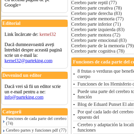
Cerebro parte reptil (77)
Google+
Cerebro parte creativa (78)
Cerebro parte derecha (83)
Cerebro parte memoria (77)
Editorial
Cerebro parte inferior (71)
Cerebro parte izquierda (83)
Link încărcate de:
kernel32
Cerebro parte motora (72)
Cerebro parte emocional (83)
Dacă dumneavoastră aveți
Cerebro parte de la memoria (79)
întrebări despre această pagină
Cerebro parte cognitiva (78)
scrie un e-mail la:
kernel32@parteking.com
Funciones de cada parte del c
8 frutas o verduras que benefi
Devenind un editor
cuerpo
Funciones de los Hemisferio 
Dacă vrei să fii un editor scrie
Puede una parte del cerebro t
un e-mail pentru a ne:
función
info@parteking.com
Blog de Eduard Punset El alma
Por qué cada lado del cerebro 
Categorii
opuesto del
Funciones de cada parte del cerebro
(74)
Cerebro y adaptación la locali
funciones
Cerebro partes y funciones pdf (77)