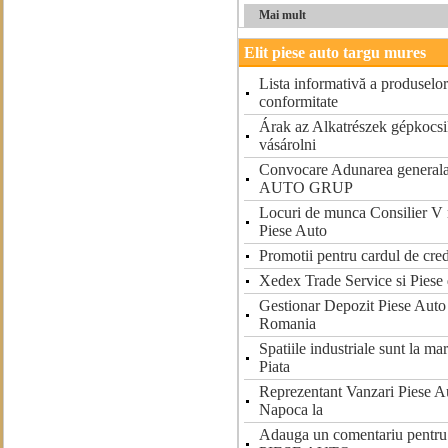
Mai mult
Elit piese auto targu mures
Lista informativă a produselor 
conformitate
Árak az Alkatrészek gépkocs
vásárolni
Convocare Adunarea generala 
AUTO GRUP
Locuri de munca Consilier V
Piese Auto
Promotii pentru cardul de cre
Xedex Trade Service si Piese
Gestionar Depozit Piese Aut
Romania
Spatiile industriale sunt la m
Piata
Reprezentant Vanzari Piese 
Napoca la
Adauga un comentariu pen