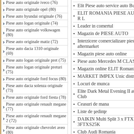
Piese auto originale iveco (76)
Elit Piese auto service auto B
Piese auto originale opel (80)
ELIT ROMANIA PIESE A
Piese auto hyundai originale (76)
R L
Piese auto logan originale (74)
Leader in comertul
Piese auto originale volkswagen
Magazin de PIESE AUTO
(80)
Interzicere comercializare pie
Piese auto originale matiz (72)
aftermarket
Piese auto dacia 1310 originale
Magazin piese auto online
(69)
Piese auto logan originale pret (75)
Piese auto Mercedes M CL
Piese auto logan originale preturi
Magazin online ELIT Roman
(75)
MARKET IMPEX Unic distribu
Piese auto originale ford focus (80)
Locuri de munca
Piese auto dacia solenza originale
(73)
Elite Dark Metal Evening II a
Club
Piese auto originale ford fiesta (78)
Ceasuri de mana
Piese auto originale renault megane
(77)
Liste de şedinţe
Piese auto originale renault megane
DAIKIN Multi Split 3 x F
2 (72)
3FTXS25K
Piese auto originale chevrolet aveo
Club Audi Romania
(80)