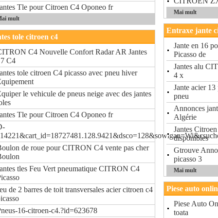
CITROEN ZX 
antes Tle pour Citroen C4 Oponeo fr
Mai mult
ai mult
Entraxe jante c
tes tole citroen c4
Jante en 16 
CITRON C4 Nouvelle Confort Radar AR Jantes
Picasso de
17 C4
Jantes alu C
antes tole citroen C4 picasso avec pneu hiver
4 x
Equipement
Jante acier 1
quiper le vehicule de pneus neige avec des jantes
pneu
oles
Annonces jante
antes Tle pour Citroen C4 Oponeo fr
Algérie
D-
Jantes Citroe
114221&cart_id=18727481.128.9421&dsco=128&sowigan=Wi&csu
disponibles
Boulon de roue pour CITRON C4 vente pas cher
Gtrouve Annonc
Boulon
picasso 3
antes tles Feu Vert pneumatique CITRON C4
Mai mult
icasso
Piese auto onli
eu de 2 barres de toit transversales acier citroen c4
icasso
Piese Auto Onl
neus-16-citroen-c4.?id=623678
toata