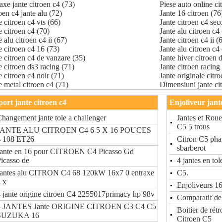
axe jante citroen c4 (73)
Piese auto online ci
oen c4 jante alu (72)
Jante 16 citroen (76
e citroen c4 vts (66)
Jante citroen c4 sec
e citroen c4 (70)
Jante alu citroen c4
e alu citroen c4 ii (67)
Jante citroen c4 ii (
e citroen c4 16 (73)
Jante alu citroen c4
e citroen c4 de vanzare (35)
Jante hiver citroen 
e citroen ds3 racing (71)
Jante citroen racing
e citroen c4 noir (71)
Jante originale citr
e metal citroen c4 (71)
Dimensiuni jante ci
ort jante citroen c4
Enjoliveur jante
hangement jante tole a challenger
Jantes et Rou
C5 5 trous
JANTE ALU CITROEN C4 6 5 X 16 POUCES
4 108 ET26
Citron C5 pha
sbarberot
Jante en 16 pour CITROEN C4 Picasso Gd
icasso de
4 jantes en to
Jantes alu CITRON C4 68 120kW 16x7 0 entraxe
C5.
 x
Enjoliveurs 1
 jante origine citroen C4 2255017primacy hp 98v
Comparatif de 
4 JANTES Jante ORIGINE CITROEN C3 C4 C5
Boitier de rét
SUZUKA 16
Citroen C5