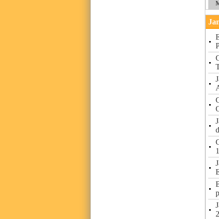
M
Jan
E
P
C
T
A
C
J
d
J
p
J