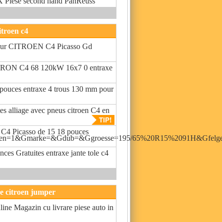
Piese second hand PanReuss
itroen c4
pour CITROEN C4 Picasso Gd
ITRON C4 68 120kW 16x7 0 entraxe
3 pouces entraxe 4 trous 130 mm pour
s alliage avec pneus citroen C4 en
n C4 Picasso de 15 18 pouces
chen=1&Gmarke=&Gdub=&Ggroesse=195/65%20R15%2091H&Gfelge
es Gratuites entraxe jante tole c4
ne citroen jumper
ine Magazin cu livrare piese auto in