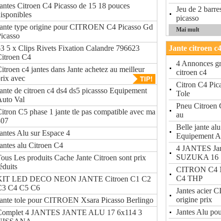
antes Citroen C4 Picasso de 15 18 pouces
Jeu de 2 barres
isponibles
picasso
Jante type origine pour CITROEN C4 Picasso Gd
Mai mult
icasso
3 5 x Clips Rivets Fixation Calandre 796623
Jante citroen c4
itroen C4
4 Annonces gra
itroen c4 jantes dans Jante achetez au meilleur
citroen c4
rix avec
Citron C4 Pic
ante de citroen c4 ds4 ds5 picassso Equipement
Tole
Auto Val
Pneu Citroen 
itron C5 phase 1 jante tle pas compatible avec ma
au
307
Belle jante alu
antes Alu sur Espace 4
Equipement A
antes alu Citroen C4
4 JANTES Ja
SUZUKA 16
ous Les produits Cache Jante Citroen sont prix
éduits
CITRON C4 No
C4 THP
KIT LED DECO NEON JANTE Citroen C1 C2
C3 C4 C5 C6
Jantes acier 
origine prix
ante tole pour CITROEN Xsara Picasso Berlingo
Jantes Alu po
Complet 4 JANTES JANTE ALU 17 6x114 3