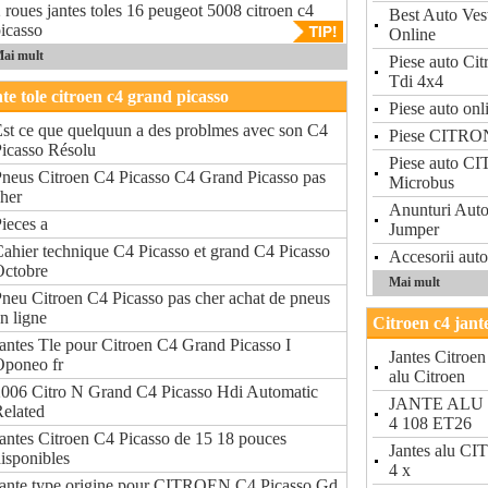
 roues jantes toles 16 peugeot 5008 citroen c4
Best Auto Ves
icasso
Online
ai mult
Piese auto Cit
Tdi 4x4
te tole citroen c4 grand picasso
Piese auto on
st ce que quelquun a des problmes avec son C4
Piese CITRON
icasso Résolu
Piese auto 
neus Citroen C4 Picasso C4 Grand Picasso pas
Microbus
her
Anunturi Auto
ieces a
Jumper
ahier technique C4 Picasso et grand C4 Picasso
Accesorii auto
Octobre
Mai mult
neu Citroen C4 Picasso pas cher achat de pneus
n ligne
Citroen c4 jant
antes Tle pour Citroen C4 Grand Picasso I
Jantes Citroen
Oponeo fr
alu Citroen
006 Citro N Grand C4 Picasso Hdi Automatic
JANTE ALU 
elated
4 108 ET26
antes Citroen C4 Picasso de 15 18 pouces
Jantes alu C
isponibles
4 x
Jante type origine pour CITROEN C4 Picasso Gd