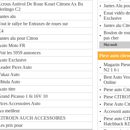
crous Antivol De Roue Kosei Citroen Ax Bx
Jantes Alu po
Berlingo C2
Essai vidéo d
antes alu
Exclusive
out le rallye be Entraxes de roues sur
Jantes alu Cit
C4
Boulon de ro
pas cher
antes alu pour Citron
Mai mult
Auto Moto FR
oir les 5959 annonces
Piese auto citro
uto Exclusive
Magazin Pies
eader Pices Auto
N2 1 6 i
Yakaz Auto
Best Auto Ves
itula Auto
Online
uto titre
Piese auto Ci
rand Picasso 1 6i 16V 10
Piese CITRON
ices Accessoires Auto
Piese Auto Ci
u meilleur
Accesorii auto
CITROEN AUCH ACCESSOIRES
Piese auto C
Hatchback K
es prix pour