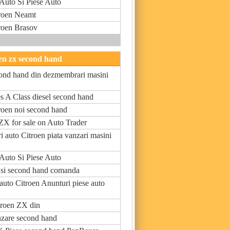
uto Si Piese Auto
troen Neamt
troen Brasov
oen zx second hand
cond hand din dezmembrari masini
s A Class diesel second hand
troen noi second hand
ZX for sale on Auto Trader
i auto Citroen piata vanzari masini
uto Si Piese Auto
i si second hand comanda
uto Citroen Anunturi piese auto
troen ZX din
nzare second hand