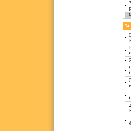
2
p
M
Jan
E
P
P
c
P
C
P
e
J
2
R
J
d