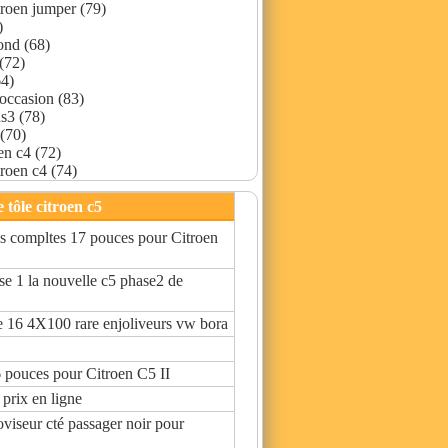
troen jumper (79)
)
ond (68)
 (72)
64)
 occasion (83)
ds3 (78)
 (70)
oen c4 (72)
troen c4 (74)
 tôle citroen c5
es compltes 17 pouces pour Citroen
se 1 la nouvelle c5 phase2 de
le 16 4X100 rare enjoliveurs vw bora
6 pouces pour Citroen C5 II
prix en ligne
roviseur cté passager noir pour