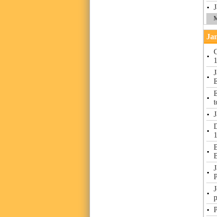
J
M
Jan
J
E
t
J
J
P
J
p
P