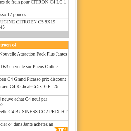
ques de frein pour CITRON C4 LC 1
asso 17 pouces
RIGINE CITROEN C5 8X19
45
itroen c4
velle Attraction Pack Plus Jantes
n Ds3 en vente sur Pneus Online
roen C4 Grand Picasso prix discount
troen C4 Radicale 6 5x16 ET26
euve achat C4 neuf par
to
velle C4 BUSINESS CO2 PRIX HT
acier c4 dans Jante achetez au