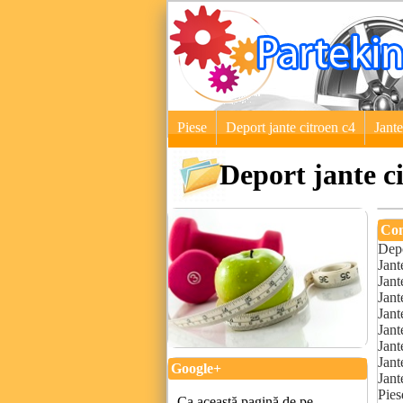
Piese
Deport jante citroen c4
Jante
Deport jante c
Con
Depo
Jant
Jant
Jant
Jant
Jant
Jant
Jant
Google+
Jant
Pies
Ca această pagină de pe