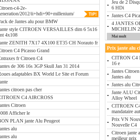
NISSANA
Jeu de 2 Dis
6 HDi
itroen-c4-2e-
eneration/2012/ii+hdi+90+millenium/
Jantes C4 Pic
Pack de Jantes alu pour BMW
4 JANTES O
MICHELIN 2
Jante style CITROEN VERSAILLES dim 6 5x16
nt 4x108
Mai mult
Jante ZENITH 7X17 4X100 ET35 CH Norauto fr
Prix jante alu c
itroen C4 Picasso Grand
CITRON C4 Nou
ntraxes fr Citroen C4
16 e
antes de 306 16s 3GP Skull Jan 31 2014
Jantes Citroe
oues adaptables BX World Le Site et Forum
Jantes alu
ante
Jantes alu Cit
antes citroen pas cher
Jante ALU Ci
CITROEN C4 AIRCROSS
Alloy Wheel
antes Citroen
CITROEN C4 n
mandataire au
008 Afficher le
Prix VN Nou
BON PLAN jante Alu Peugeot
Nouvelle C4
antes alu
Citroen jante 
antes alu
meilleur prix