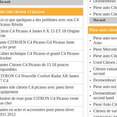
Dezmembrari A
ai mult
Piese auto Ci
tes tole citroen c4 picasso
Piese auto Ci
st ce que quelquun a des problmes avec son C4
Mai mult
icasso Résolu
Piese auto citr
itron C4 Picasso 4 Jantes 6 X 15 ET 18 Origine
ole
Piese auto se
Jante CITROEN C4 Picasso Gd Picasso Jante
Auto
cier pour
Piese Mercede
ahier technique C4 Picasso et grand C4 Picasso
Piese auto Ci
Octobre
Used Citroen 
antes Citroen C4 Picasso de 15 18 pouces
Citroen vanzar
isponibles
second
CITRON C4 Nouvelle Confort Radar AR Jantes
Dezmembrari A
17 C4
Piese auto no
antes tole citroen C4 picasso avec pneu hiver
Equipement
Dezmembrari a
second hand
Boulon de roue pour CITRON C4 Picasso vente
as cher
Piese Auto Ci
antes en acier et accessoires pour pneus hiver
Citroen de va
2011 2012