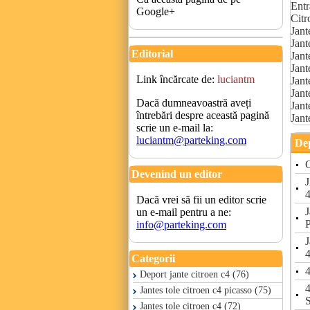
Entr
Google+
Citr
Jant
Jant
Editorial
Jant
Jant
Link încărcate de:
luciantm
Jant
Jant
Dacă dumneavoastră aveți
Jant
întrebări despre această pagină
Jant
scrie un e-mail la:
luciantm@parteking.com
Dep
C
Devenind un editor
Dacă vrei să fii un editor scrie
un e-mail pentru a ne:
P
info@parteking.com
4
Categorii
4
Deport jante citroen c4 (76)
Jantes tole citroen c4 picasso (75)
Jantes tole citroen c4 (72)