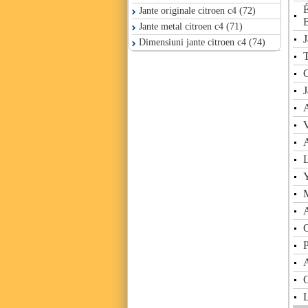
É
Jante originale citroen c4 (72)
Jante metal citroen c4 (71)
J
Dimensiuni jante citroen c4 (74)
T
J
V
A
L
M
A
G
P
A
L