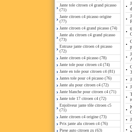
J
Jante tole citroen c4 grand picasso
d
(71)
Jante citroen c4 picasso origine
P
(77)
Jante citroen c4 grand picasso (74)
6
C
Jante alu citroen c4 grand picasso
(73)
C
p
Entraxe jante citroen c4 picasso
(72)
J
Jante citroen c4 picasso (78)
Jante tole pour citroen c4 (74)
C
Jante en tole pour citroen c4 (81)
Jantes tole pour c4 picasso (76)
J
Jante alu pour citroen c4 (72)
J
Jante blanche pour citroen c4 (71)
T
Jante tole 17 citroen c4 (72)
r
Enjoliveur jante tôle citroen c5
(71)
Jante citroen c4 origine (73)
J
Prix jante alu citroen c4 (76)
Piese auto citroen zx (63)