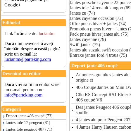
Jantes porsche cayenne 22 pouce
Google+
Jantes tole 14 renault kangoo (69
Jantes zu (74)
Jantes cayenne occasion (72)
Editorial
Offre pneus hiver + jantes (74)
Promotion pneus hiver + jantes (
Link încărcate de:
luciantm
Pack pneus hiver jantes alu (75)
Jantes cayenne (79)
Dacă dumneavoastră aveți
Swift jantes (75)
întrebări despre această pagină
Jantes alu suzuki swift occasion 
scrie un e-mail la:
Entraxe jantes ford 4 trous (75)
luciantm@parteking.com
Deport jante 406 coupé
Devenind un editor
Annonces gratuites jantes alu
origine et
Dacă vrei să fii un editor scrie
406 Coupe Jantes ou Mini DV
un e-mail pentru a ne:
Clio RS Concept RS1 Etrier 
info@parteking.com
406 coupé V6
Des jantes Peugeot 406 coupé
Categorii
souffle
Deport jante 406 coupé (73)
4 jantes alu pour Peugeot 20
Jantes tole 17 peugeot (81)
4 Jantes Harry Hausen carbo
Jantes tole peugeot 407 (71)