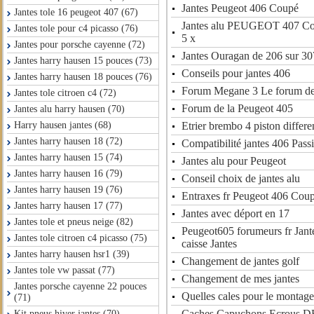
Jantes Peugeot 406 Coupé
Jantes tole 16 peugeot 407 (67)
Jantes alu PEUGEOT 407 Cou
Jantes tole pour c4 picasso (76)
5 x
Jantes pour porsche cayenne (72)
Jantes Ouragan de 206 sur 30
Jantes harry hausen 15 pouces (73)
Conseils pour jantes 406
Jantes harry hausen 18 pouces (76)
Forum Megane 3 Le forum d
Jantes tole citroen c4 (72)
Forum de la Peugeot 405
Jantes alu harry hausen (70)
Etrier brembo 4 piston differ
Harry hausen jantes (68)
Jantes harry hausen 18 (72)
Compatibilité jantes 406 Pas
Jantes harry hausen 15 (74)
Jantes alu pour Peugeot
Jantes harry hausen 16 (79)
Conseil choix de jantes alu
Jantes harry hausen 19 (76)
Entraxes fr Peugeot 406 Cou
Jantes harry hausen 17 (77)
Jantes avec déport en 17
Jantes tole et pneus neige (82)
Peugeot605 forumeurs fr Jante
Jantes tole citroen c4 picasso (75)
caisse Jantes
Jantes harry hausen hsr1 (39)
Changement de jantes golf
Jantes tole vw passat (77)
Changement de mes jantes
Jantes porsche cayenne 22 pouces
Quelles cales pour le montage
(71)
Caches Capuchons Ecrous D
Kit pneus hiver jantes (70)