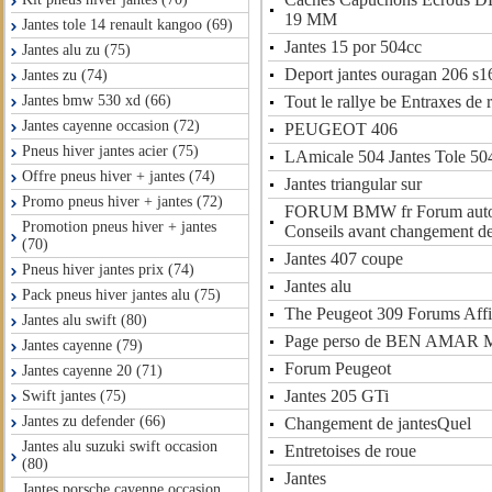
19 MM
Jantes tole 14 renault kangoo (69)
Jantes 15 por 504cc
Jantes alu zu (75)
Deport jantes ouragan 206 s1
Jantes zu (74)
Tout le rallye be Entraxes de 
Jantes bmw 530 xd (66)
Jantes cayenne occasion (72)
PEUGEOT 406
Pneus hiver jantes acier (75)
LAmicale 504 Jantes Tole 504
Offre pneus hiver + jantes (74)
Jantes triangular sur
Promo pneus hiver + jantes (72)
FORUM BMW fr Forum aut
Promotion pneus hiver + jantes
Conseils avant changement d
(70)
Jantes 407 coupe
Pneus hiver jantes prix (74)
Jantes alu
Pack pneus hiver jantes alu (75)
The Peugeot 309 Forums Affi
Jantes alu swift (80)
Page perso de BEN AMAR 
Jantes cayenne (79)
Forum Peugeot
Jantes cayenne 20 (71)
Jantes 205 GTi
Swift jantes (75)
Jantes zu defender (66)
Changement de jantesQuel
Jantes alu suzuki swift occasion
Entretoises de roue
(80)
Jantes
Jantes porsche cayenne occasion