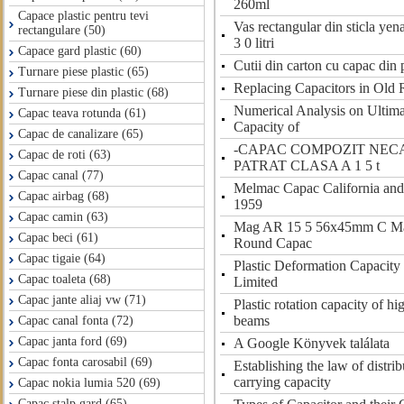
260ml
Capace plastic pentru tevi
Vas rectangular din sticla yen
rectangulare (50)
3 0 litri
Capace gard plastic (60)
Cutii din carton cu capac din p
Turnare piese plastic (65)
Replacing Capacitors in Old
Turnare piese din plastic (68)
Numerical Analysis on Ultima
Capac teava rotunda (61)
Capacity of
Capac de canalizare (65)
-CAPAC COMPOZIT NEC
Capac de roti (63)
PATRAT CLASA A 1 5 t
Capac canal (77)
Melmac Capac California an
Capac airbag (68)
1959
Capac camin (63)
Mag AR 15 5 56x45mm C Ma
Capac beci (61)
Round Capac
Capac tigaie (64)
Plastic Deformation Capacit
Capac toaleta (68)
Limited
Capac jante aliaj vw (71)
Plastic rotation capacity of hi
beams
Capac canal fonta (72)
Capac janta ford (69)
A Google Könyvek találata
Capac fonta carosabil (69)
Establishing the law of distrib
carrying capacity
Capac nokia lumia 520 (69)
Capac stalp gard (65)