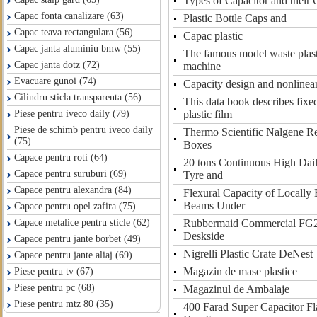
Types of Capacitor and their 
Capac fonta canalizare (63)
Plastic Bottle Caps and
Capac teava rectangulara (56)
Capac plastic
Capac janta aluminiu bmw (55)
The famous model waste plasti
Capac janta dotz (72)
machine
Evacuare gunoi (74)
Capacity design and nonlinea
Cilindru sticla transparenta (56)
This data book describes fixe
plastic film
Piese pentru iveco daily (79)
Piese de schimb pentru iveco daily
Thermo Scientific Nalgene Reu
(75)
Boxes
Capace pentru roti (64)
20 tons Continuous High Dai
Capace pentru suruburi (69)
Tyre and
Capace pentru alexandra (84)
Flexural Capacity of Locally 
Beams Under
Capace pentru opel zafira (75)
Rubbermaid Commercial FG2
Capace metalice pentru sticle (62)
Deskside
Capace pentru jante borbet (49)
Nigrelli Plastic Crate DeNest
Capace pentru jante aliaj (69)
Magazin de mase plastice
Piese pentru tv (67)
Piese pentru pc (68)
Magazinul de Ambalaje
Piese pentru mtz 80 (35)
400 Farad Super Capacitor Fl