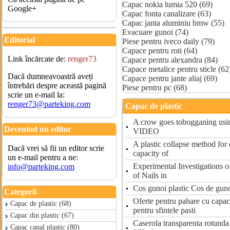
Capac nokia lumia 520 (69)
Google+
Capac fonta canalizare (63)
Capac janta aluminiu bmw (55)
Evacuare gunoi (74)
Editorial
Piese pentru iveco daily (79)
Capace pentru roti (64)
Link încărcate de:
renger73
Capace pentru alexandra (84)
Capace metalice pentru sticle (62
Dacă dumneavoastră aveți
Capace pentru jante aliaj (69)
întrebări despre această pagină
Piese pentru pc (68)
scrie un e-mail la:
renger73@parteking.com
Capac de plastic
A crow goes tobogganing using
Devenind un editor
VIDEO
A plastic collapse method for 
Dacă vrei să fii un editor scrie
capacity of
un e-mail pentru a ne:
Experimental Investigations o
info@parteking.com
of Nails in
Cos gunoi plastic Cos de guno
Categorii
Oferte pentru pahare cu capac 
Capac de plastic (68)
pentru sfintele pasti
Capac din plastic (67)
Caserola transparenta rotunda
Capac canal plastic (80)