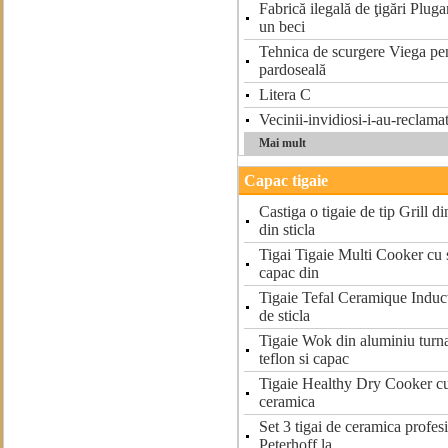
Fabrică ilegală de ţigări Pluga
un beci
Tehnica de scurgere Viega pen
pardoseală
Litera C
Vecinii-invidiosi-i-au-reclama
Mai mult
Capac tigaie
Castiga o tigaie de tip Grill 
din sticla
Tigai Tigaie Multi Cooker cu s
capac din
Tigaie Tefal Ceramique Induc
de sticla
Tigaie Wok din aluminiu turnat
teflon si capac
Tigaie Healthy Dry Cooker cu 
ceramica
Set 3 tigai de ceramica profes
Peterhoff la