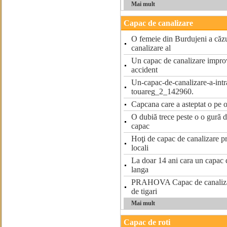
Mai mult
Capac de canalizare
O femeie din Burdujeni a căzu
canalizare al
Un capac de canalizare impro
accident
Un-capac-de-canalizare-a-intr
touareg_2_142960.
Capcana care a asteptat o pe o
O dubiă trece peste o o gură d
capac
Hoţi de capac de canalizare pri
locali
La doar 14 ani cara un capac d
langa
PRAHOVA Capac de canalizare
de tigari
Mai mult
Capac de roti