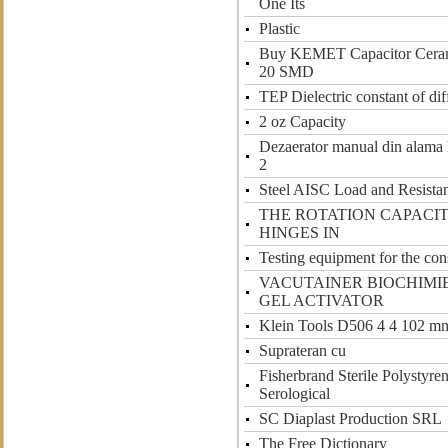
One Its
Plastic
Buy KEMET Capacitor Cera
20 SMD
TEP Dielectric constant of dif
2 oz Capacity
Dezaerator manual din alama h
2
Steel AISC Load and Resista
THE ROTATION CAPACIT
HINGES IN
Testing equipment for the con
VACUTAINER BIOCHIMIE
GEL ACTIVATOR
Klein Tools D506 4 4 102 m
Suprateran cu
Fisherbrand Sterile Polystyre
Serological
SC Diaplast Production SRL
The Free Dictionary