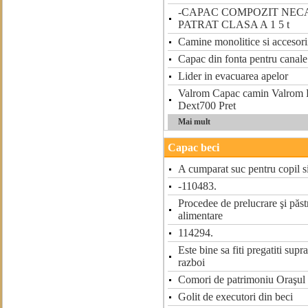
-CAPAC COMPOZIT NEC
PATRAT CLASA A 1 5 t
Camine monolitice si accesor
Capac din fonta pentru canale
Lider in evacuarea apelor
Valrom Capac camin Valro
Dext700 Pret
Mai mult
Capac beci
A cumparat suc pentru copil s
-110483.
Procedee de prelucrare şi păst
alimentare
114294.
Este bine sa fiti pregatiti supr
razboi
Comori de patrimoniu Oraşul 
Golit de executori din beci