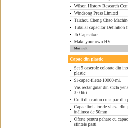
Wilson History Research Cen
Windsong Press Limited
Taizhou Cheng Chao Machin
Tubular capacitor Definition
Jb Capacitors
Make your own HV
Mai mult
Capac din plastic
Set 5 caserole colorate din in
plastic
Si-capac-filetat-10000-ml.
Vas rectangular din sticla yen
3 0 litri
Cutii din carton cu capac din p
Capac limitator de viteza din p
înălimea de 50mm
Oferte pentru pahare cu capac 
sfintele pasti