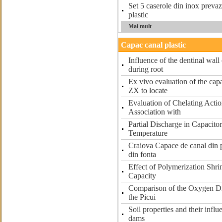
Set 5 caserole din inox preva
plastic
Mai mult
Capac canal plastic
Influence of the dentinal wal
during root
Ex vivo evaluation of the capa
ZX to locate
Evaluation of Chelating Acti
Association with
Partial Discharge in Capacit
Temperature
Craiova Capace de canal din pl
din fonta
Effect of Polymerization Shri
Capacity
Comparison of the Oxygen Di
the Picui
Soil properties and their infl
dams