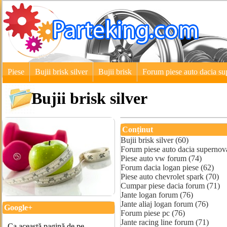
Piese
Bujii brisk silver
Bujii brisk
Forum piese auto dacia s
Bujii brisk silver
Conținut
Bujii brisk silver (60)
Forum piese auto dacia supernov
Piese auto vw forum (74)
Forum dacia logan piese (62)
Piese auto chevrolet spark (70)
Cumpar piese dacia forum (71)
Jante logan forum (76)
Jante aliaj logan forum (76)
Google+
Forum piese pc (76)
Jante racing line forum (71)
Ca această pagină de pe