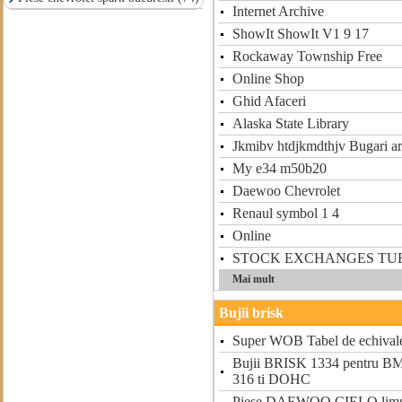
Internet Archive
ShowIt ShowIt V1 9 17
Rockaway Township Free
Online Shop
Ghid Afaceri
Alaska State Library
Jkmibv htdjkmdthjv Bugari 
My e34 m50b20
Daewoo Chevrolet
Renaul symbol 1 4
Online
STOCK EXCHANGES TU
Mai mult
Bujii brisk
Super WOB Tabel de echivalen
Bujii BRISK 1334 pentru 
316 ti DOHC
Piese DAEWOO CIELO lim