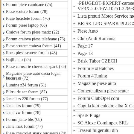
-PEUGEOT-EXPERT-carose
Forum piese camioane (75)
VF3X-2-0-16V-10251-22693
Piese scutere forum (78)
Lista preturi Motor Service m
Piese biciclete forum (76)
BRISK LPG SPARK PLUGS 
Forum piese laptop (68)
Piese Auto
Craiova forum piese matiz (22)
Club Audi Romania
Forum craiova piese telefoane (76)
Page 17
Piese scutere craiova forum (41)
Roco piese scutere forum (48)
Page 13
Bujii auto (75)
Brisk Tábor CZECH
Piese caroserie chevrolet spark (75)
Forum HotHatches
Magazine piese auto dacia logan
Forum 4Tuning
bucuresti (72)
Magazine piese auto
Lumina z34 forum (61)
Comercializam piese scuter
Filtru de aer forum (82)
Forum ClubOpel com
Jante hrs 220 forum (77)
Cagula kart culoare alba X 
Jante hrs forum (79)
Jante vw forum (78)
Spark Plugs
Forum jante bbs (68)
SC Alexe Comimpex SRL
Jante mak forum (77)
Traseul fulgerului din
Piese chevrolet spark bucuresti (74)