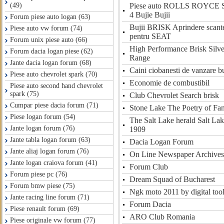
Piese auto ROLLS ROYCE
(49)
4 Bujie Bujii
Forum piese auto logan (63)
Bujii BRISK Aprindere scante
Piese auto vw forum (74)
pentru SEAT
Forum unix piese auto (66)
High Performance Brisk Silv
Forum dacia logan piese (62)
Range
Jante dacia logan forum (68)
Caini ciobanesti de vanzare b
Piese auto chevrolet spark (70)
Economie de combustibil
Piese auto second hand chevrolet
spark (75)
Club Chevrolet Search brisk
Cumpar piese dacia forum (71)
Stone Lake The Poetry of Fa
Piese logan forum (54)
The Salt Lake herald Salt La
Jante logan forum (76)
1909
Jante tabla logan forum (63)
Dacia Logan Forum
Jante aliaj logan forum (76)
On Line Newspaper Archives
Jante logan craiova forum (41)
Forum Club
Forum piese pc (76)
Dream Squad of Bucharest
Forum bmw piese (75)
Ngk moto 2011 by digital too
Jante racing line forum (71)
Forum Dacia
Piese renault forum (69)
ARO Club Romania
Piese originale vw forum (77)