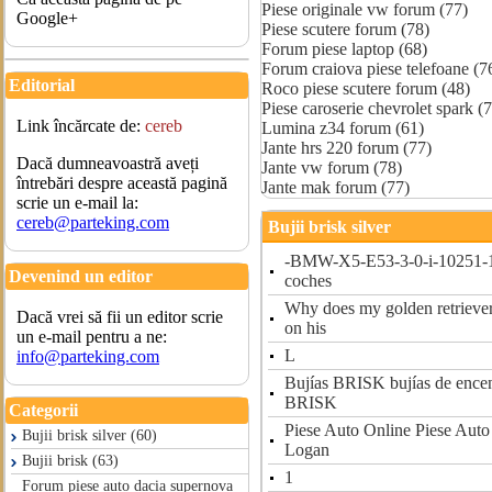
Piese originale vw forum (77)
Google+
Piese scutere forum (78)
Forum piese laptop (68)
Forum craiova piese telefoane (7
Editorial
Roco piese scutere forum (48)
Piese caroserie chevrolet spark (
Link încărcate de:
cereb
Lumina z34 forum (61)
Jante hrs 220 forum (77)
Dacă dumneavoastră aveți
Jante vw forum (78)
întrebări despre această pagină
Jante mak forum (77)
scrie un e-mail la:
cereb@parteking.com
Bujii brisk silver
-BMW-X5-E53-3-0-i-10251-1
Devenind un editor
coches
Why does my golden retriever
Dacă vrei să fii un editor scrie
on his
un e-mail pentru a ne:
L
info@parteking.com
Bujías BRISK bujías de encen
BRISK
Categorii
Piese Auto Online Piese Auto
Bujii brisk silver (60)
Logan
Bujii brisk (63)
1
Forum piese auto dacia supernova