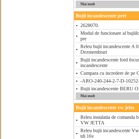
Mai mult
Bujii incandescente pret
2628070.
Modul de funcionare al bujiil
pre
Releu bujii incandescente A
Dezmembrari
Bujii incandescente ford focus
incandescente
Cumpara cu incredere de pe O
-ARO-240-244-2-7-D-10252
Bujii incandescente BERU
Mai mult
Bujii incandescente vw jetta
Releu instalatia de comanda b
VW JETTA
Releu bujii incandescente Vw 
tdi 16v