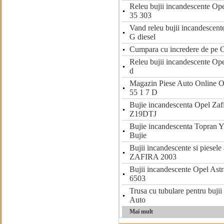
Releu bujii incandescente Op
35 303
Vand releu bujii incandescent
G diesel
Cumpara cu incredere de pe O
Releu bujii incandescente Op
d
Magazin Piese Auto Online
55 1 7 D
Bujie incandescenta Opel Z
Z19DTJ
Bujie incandescenta Topran
Bujie
Bujii incandescente si piesel
ZAFIRA 2003
Bujii incandescente Opel Ast
6503
Trusa cu tubulare pentru bujii
Auto
Mai mult