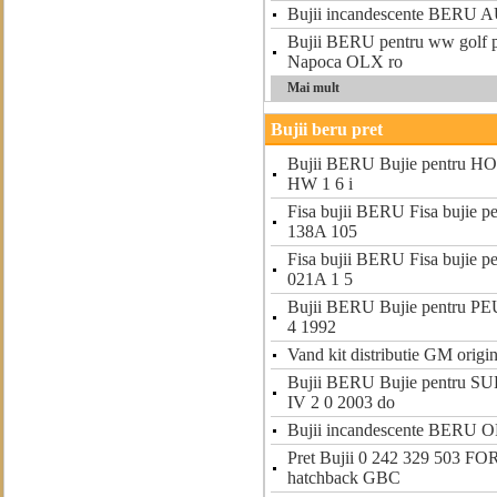
Bujii incandescente BERU
Bujii BERU pentru ww golf p
Napoca OLX ro
Mai mult
Bujii beru pret
Bujii BERU Bujie pentr
HW 1 6 i
Fisa bujii BERU Fisa bujie 
138A 105
Fisa bujii BERU Fisa bujie 
021A 1 5
Bujii BERU Bujie pentru P
4 1992
Vand kit distributie GM origin
Bujii BERU Bujie pentru
IV 2 0 2003 do
Bujii incandescente BERU
Pret Bujii 0 242 329 503 
hatchback GBC