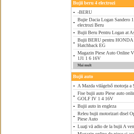
Bujii beru 4 electrozi
-BERU
Bujie Dacia Logan Sandero 1 
electrozi Beru
Bujii Beru Pentru Logan at A
Bujii BERU pentru HONDA
Hatchback EG
Magazin Piese Auto Onlin
1J1 1 6 16V
Mai mult
Bujii auto
A Mazda világelső motorja
Fise bujii auto Piese auto on
GOLF IV 1 4 16V
Bujii auto in engleza
Releu bujii motorizari disel
Piese Auto
Luaţi vă adio de la bujii A ve
Magazin online de piese si acc