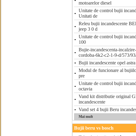
motoarelor diesel
Unitate de control bujii inc
Unitati de
Releu bujii incandescente
jeep 3 0 d
Unitate de control bujii inc
100
Bujie-incandescenta-incalzire-
cordoba-6k2-c2-1-9-d/573/93
Bujii incandescente opel astra
Modul de funcionare al bujiil
pre
Unitate de control bujii inca
octavia
Vand kit distributie original 
incandescente
Vand set 4 bujii Beru incandes
Mai mult
Bujii beru vs bosch