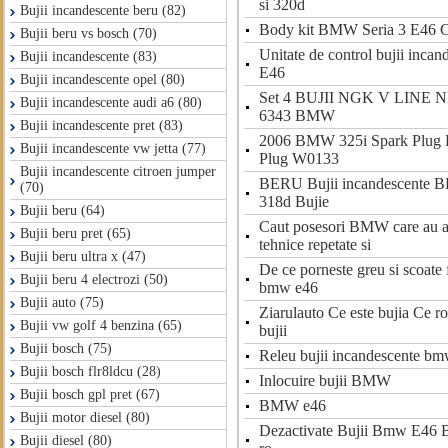
si 320d
Bujii incandescente beru (82)
Body kit BMW Seria 3 E46 
Bujii beru vs bosch (70)
Unitate de control bujii inc
Bujii incandescente (83)
E46
Bujii incandescente opel (80)
Set 4 BUJII NGK V LINE
Bujii incandescente audi a6 (80)
6343 BMW
Bujii incandescente pret (83)
2006 BMW 325i Spark Plug
Bujii incandescente vw jetta (77)
Plug W0133
Bujii incandescente citroen jumper
BERU Bujii incandescent
(70)
318d Bujie
Bujii beru (64)
Caut posesori BMW care au a
Bujii beru pret (65)
tehnice repetate si
Bujii beru ultra x (47)
De ce porneste greu si scoate 
Bujii beru 4 electrozi (50)
bmw e46
Bujii auto (75)
Ziarulauto Ce este bujia Ce rol
Bujii vw golf 4 benzina (65)
bujii
Bujii bosch (75)
Releu bujii incandescente b
Bujii bosch flr8ldcu (28)
Inlocuire bujii BMW
Bujii bosch gpl pret (67)
BMW e46
Bujii motor diesel (80)
Dezactivate Bujii Bmw E46 B
Bujii diesel (80)