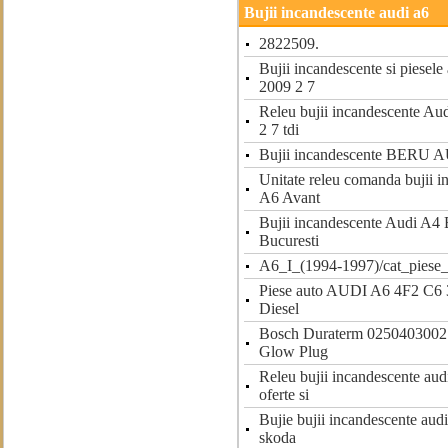
Bujii incandescente audi a6
2822509.
Bujii incandescente si piesel
2009 2 7
Releu bujii incandescente Au
2 7 tdi
Bujii incandescente BERU
Unitate releu comanda bujii 
A6 Avant
Bujii incandescente Audi A4
Bucuresti
A6_I_(1994-1997)/cat_piese_
Piese auto AUDI A6 4F2 C6 3
Diesel
Bosch Duraterm 0250403002
Glow Plug
Releu bujii incandescente au
oferte si
Bujie bujii incandescente aud
skoda