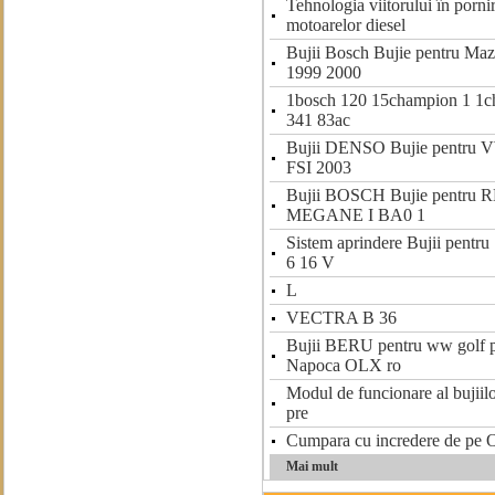
Tehnologia viitorului în pornir
motoarelor diesel
Bujii Bosch Bujie pentru Maz
1999 2000
1bosch 120 15champion 1 1
341 83ac
Bujii DENSO Bujie pentru
FSI 2003
Bujii BOSCH Bujie pentru
MEGANE I BA0 1
Sistem aprindere Bujii pen
6 16 V
L
VECTRA B 36
Bujii BERU pentru ww golf p
Napoca OLX ro
Modul de funcionare al bujiil
pre
Cumpara cu incredere de pe O
Mai mult