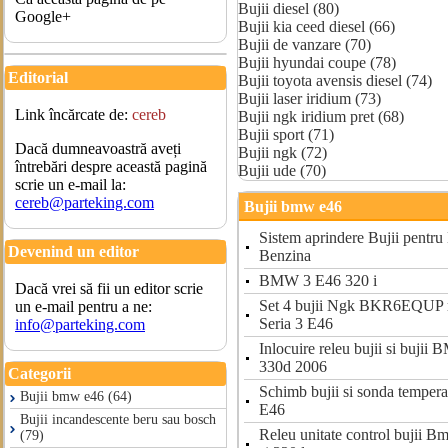
Bujii diesel (80)
Google+
Bujii kia ceed diesel (66)
Bujii de vanzare (70)
Bujii hyundai coupe (78)
Editorial
Bujii toyota avensis diesel (74)
Bujii laser iridium (73)
Link încărcate de:
cereb
Bujii ngk iridium pret (68)
Bujii sport (71)
Dacă dumneavoastră aveți
Bujii ngk (72)
întrebări despre această pagină
Bujii ude (70)
scrie un e-mail la:
cereb@parteking.com
Bujii bmw e46
Sistem aprindere Bujii pent
Devenind un editor
Benzina
BMW 3 E46 320 i
Dacă vrei să fii un editor scrie
Set 4 bujii Ngk BKR6EQUP
un e-mail pentru a ne:
Seria 3 E46
info@parteking.com
Inlocuire releu bujii si buji
330d 2006
Categorii
Schimb bujii si sonda tempe
Bujii bmw e46 (64)
E46
Bujii incandescente beru sau bosch
Releu unitate control bujii 
(79)