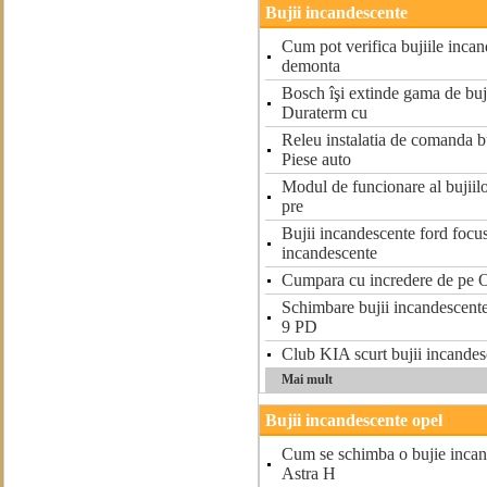
Bujii incandescente
Cum pot verifica bujiile incan
demonta
Bosch îşi extinde gama de buj
Duraterm cu
Releu instalatia de comanda b
Piese auto
Modul de funcionare al bujiil
pre
Bujii incandescente ford focus
incandescente
Cumpara cu incredere de pe O
Schimbare bujii incandescente
9 PD
Club KIA scurt bujii incandes
Mai mult
Bujii incandescente opel
Cum se schimba o bujie incan
Astra H