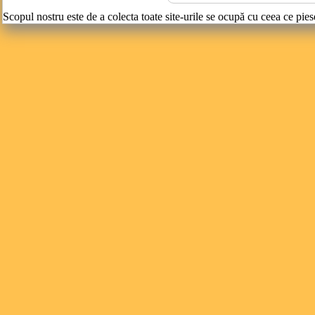
Scopul nostru este de a colecta toate site-urile se ocupă cu ceea ce pies