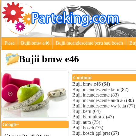
Piese
Bujii bmw e46
Bujii incandescente beru sau bosch
Buj
Bujii bmw e46
Conținut
Bujii bmw e46 (64)
Bujii incandescente beru (82)
Bujii incandescente (83)
Bujii incandescente audi a6 (80)
Bujii incandescente vw jetta (77)
Bujii beru (64)
Bujii beru ultra x (47)
Bujii auto (75)
Google+
Bujii bosch (75)
Bujii bosch gpl pret (67)
Ca această pagină de pe