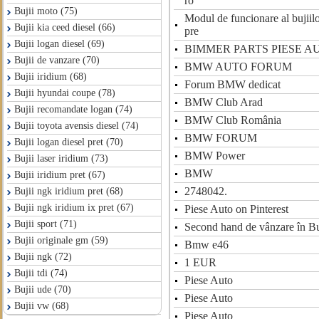
ro
Bujii moto (75)
Modul de funcionare al bujiil
Bujii kia ceed diesel (66)
pre
Bujii logan diesel (69)
BIMMER PARTS PIESE A
Bujii de vanzare (70)
BMW AUTO FORUM
Bujii iridium (68)
Forum BMW dedicat
Bujii hyundai coupe (78)
BMW Club Arad
Bujii recomandate logan (74)
BMW Club România
Bujii toyota avensis diesel (74)
BMW FORUM
Bujii logan diesel pret (70)
BMW Power
Bujii laser iridium (73)
BMW
Bujii iridium pret (67)
2748042.
Bujii ngk iridium pret (68)
Bujii ngk iridium ix pret (67)
Piese Auto on Pinterest
Bujii sport (71)
Second hand de vânzare în Bu
Bujii originale gm (59)
Bmw e46
Bujii ngk (72)
1 EUR
Bujii tdi (74)
Piese Auto
Bujii ude (70)
Piese Auto
Bujii vw (68)
Piese Auto