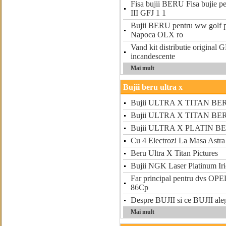
Fisa bujii BERU Fisa bujie
III GFJ 1 1
Bujii BERU pentru ww golf p
Napoca OLX ro
Vand kit distributie original 
incandescente
Mai mult
Bujii beru ultra x
Bujii ULTRA X TITAN BE
Bujii ULTRA X TITAN BE
Bujii ULTRA X PLATIN B
Cu 4 Electrozi La Masa Ast
Beru Ultra X Titan Pictures
Bujii NGK Laser Platinum Ir
Far principal pentru dvs O
86Cp
Despre BUJII si ce BUJII al
Mai mult