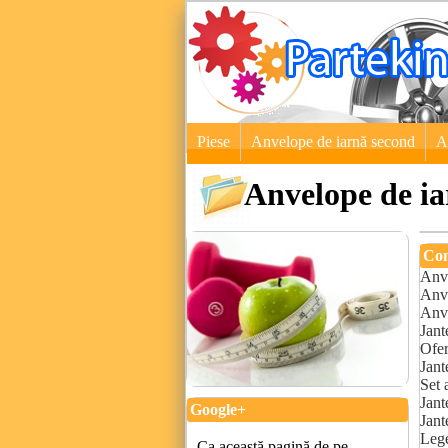
Piese
Anvelope de iarnă second
A
Anvelope de ia
Con
Anve
Anve
Anve
Jant
Ofer
Jant
Set 
Jant
Google+
Jant
Lege
Ca această pagină de pe