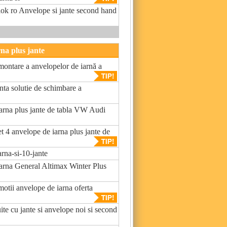
iok ro Anvelope si jante second hand
na plus jante
ontare a anvelopelor de iarnă a
nta solutie de schimbare a
arna plus jante de tabla VW Audi
t 4 anvelope de iarna plus jante de
rna-si-10-jante
arna General Altimax Winter Plus
otii anvelope de iarna oferta
ite cu jante si anvelope noi si second