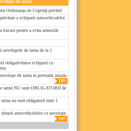
anvelope de iarnă
ptat Ordonanţa de Urgenţă privind
ativitate a echiparii autovehiculelor
va trucuri pentru a evita amenzile
ii anvelopele de iarna de la 1
nd obligativitatea echiparii cu
arna
 anvelope de iarna in perioada anuala
 de iarnă NU sunt OBLIGATORII de
iarna nu sunt obligatorii intre 1
a dotarii autovehiculelor cu anvelope