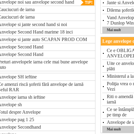
nvelope noi sau anvelope second hand
Jante si Anvel
auciucuri de iarna
Dilema şoferil
auciucuri de iarna
Vand Anvelop
7 Dunlop Wint
nvelope si jante second hand si noi
Mai mult
Anvelope Second Hand marime 18 inci
Anvelope si jante auto SCAPAN PROD COM
Lege anvelope 
Anvelope Second Hand
Ce e OBLIGAT
Anvelope Second Hand
ANVELOPE
returi anvelopele iarna cele mai bune anvelope
Uite ce anvelo
uto
plăti
Ministerul a la
nvelope SH ieftine
Poliţia vrea o
e amenzi riscă şoferii fără anvelope de iarnă
Vezi
Şeful RAR
Riti o amendă 
nvelope iarna sh ieftine
iarnă
Anvelope sh
Ce se întâmplă
otul despre Anvelope
pe timp de
Anvelope pag 1 25
Anvelope de ia
Anvelope Secondhand
Mai mult