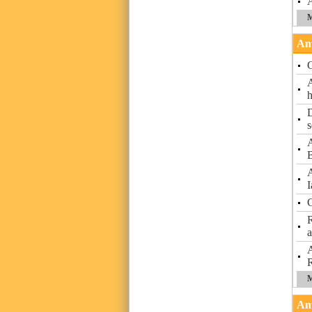
M
Anv
C
A
D
A
A
I
C
R
a
A
M
Anv