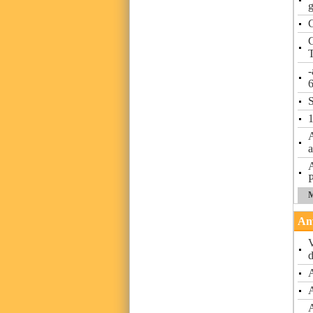
g
C
C
-
S
A
a
A
P
M
Anv
V
d
A
A
A