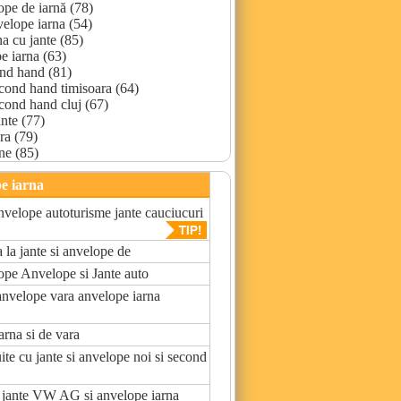
ope de iarnă (78)
velope iarna (54)
a cu jante (85)
e iarna (63)
ond hand (81)
econd hand timisoara (64)
econd hand cluj (67)
nte (77)
ra (79)
ne (85)
pe iarna
anvelope autoturisme jante cauciucuri
a la jante si anvelope de
ope Anvelope si Jante auto
nvelope vara anvelope iarna
rna si de vara
ite cu jante si anvelope noi si second
u jante VW AG si anvelope iarna