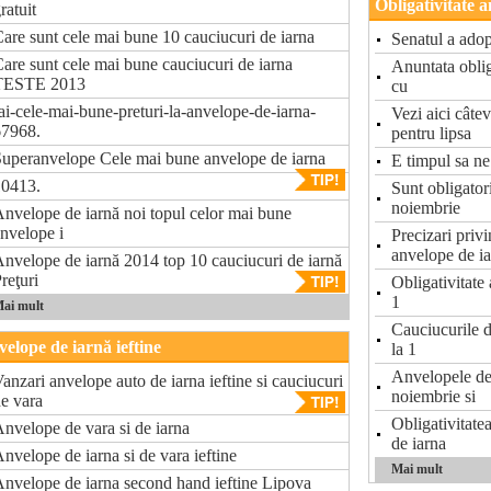
Obligativitate 
ratuit
are sunt cele mai bune 10 cauciucuri de iarna
Senatul a ado
are sunt cele mai bune cauciucuri de iarna
Anuntata oblig
TESTE 2013
cu
ai-cele-mai-bune-preturi-la-anvelope-de-iarna-
Vezi aici câte
67968.
pentru lipsa
uperanvelope Cele mai bune anvelope de iarna
E timpul sa ne
10413.
Sunt obligator
noiembrie
nvelope de iarnă noi topul celor mai bune
nvelope i
Precizari privi
anvelope de i
nvelope de iarnă 2014 top 10 cauciucuri de iarnă
reţuri
Obligativitate
1
ai mult
Cauciucurile
elope de iarnă ieftine
la 1
Anvelopele de 
anzari anvelope auto de iarna ieftine si cauciucuri
noiembrie si
e vara
Obligativitate
nvelope de vara si de iarna
de iarna
nvelope de iarna si de vara ieftine
Mai mult
nvelope de iarna second hand ieftine Lipova