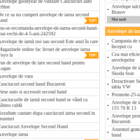
nvelope goodyear de vanzare Cauciucuri auto
Anvelope talc
eftine
Brasov
e ce sa nu cumperi anvelope de iarna second
Mai mult
hand
nu-se-recomanda-anvelope-de-iarna-second-hand-
Anvelope de iar
ai-vechi-de-4-5-ani-242592
Campania de m
nvelope de iarnă noi sau second Este anul în care
început cu
agazinele online fac livrari de anvelope iarna
Cea mai eficie
oyo la
anvelopelor
an de anvelope de iarn second hand pentru
Anvelope de i
Logan
Skoda Seat
nvelope de vara
Dezactivate Se
auciucuri second hand Bucuresti
tabla VW
iese auto si accesorii second hand
Promotie-25-ia
auciucurile de iarnă second hand se vând ca
Anvelope de i
âinea caldă
155 70 R 13
ezultate cautare dupa cauciucuri iarna second in
Anvelope prom
nunturi
Bucuresti
Cauciucuri Anvelope Second Hand
Anunturi gratu
nvelope iarna
hand