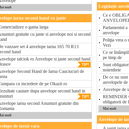
Anvelope
Legislaţie anve
ai mult
Ce e OBLIGAT
elope iarna second hand cu jante
ANVELOPE
omercializez o gama larga
Parlamentul a 
anvelope
nunturi gratuite cu jante si anvelope noi si second
hand
Poliţia vrea o
Vezi
e vanzare set 4 anvelope iarna 165 70 R13
second hand
Ce se întâmplă
pe timp de
nvelope talciok ro Anvelope si jante second hand
Brasov
Sunt obligator
noiembrie
nvelope Second Hand de Iarna Cauciucuri de
arna
De ce nu sunt 
anvelopele de
umpara cu incredere de pe Okazii ro
Anvelope de ia
ezultate cautare dupa anvelope second hand in
nunturi
REMINDER Cau
obligatorii de 
nvelope iarna second Anunturi gratuite din
Romania
Mai mult
ai mult
Anvelope de ia
elope de iarnă vara
A venit iarna 