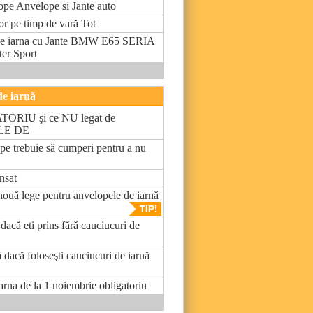
ope Anvelope si Jante auto
or pe timp de vară Tot
e iarna cu Jante BMW E65 SERIA
er Sport
de iarnă
ORIU şi ce NU legat de
LE DE
pe trebuie să cumperi pentru a nu
nsat
 nouă lege pentru anvelopele de iarnă
dacă eti prins fără cauciucuri de
 dacă foloseşti cauciucuri de iarnă
rna de la 1 noiembrie obligatoriu