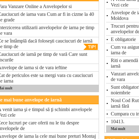
Vezi cele
ara Vanzare Online a Anvelopelor si
Anvelope de ia
auciucuri de iarna vara Cum ar fi in cizme la 40
Moldova
e grade
Trucuri pentru
nterzicerea utilizarii anvelopelor de iarna pe timp
anvelopelor d
e vara
E obligatorie
e se întâmplă dacă foloseşti cauciucuri de iarnă
e timp de
Cum va asigur
iarna de
auciucuri de iarnă pe timp de vară Care sunt
iscurile
Riti o amendă 
iarnă
nvelope de iarna si de vara ieftine
Vanzari anvelo
at de periculos este sa mergi vara cu cauciucuri
de vara
e iarna
Sunt obligator
ai mult
noiembrie
e mai bune anvelope de iarnă
Noul Cod Rutie
iarnă fără
 venit iarna şi e timpul să ţi schimbi anvelopele
Cumpara cu in
ezi cele
10413.
ece lucruri pe care oferii nu le tiu despre
nvelopele de
Mai mult
nvelope de iarna la cele mai bune preturi Montaj