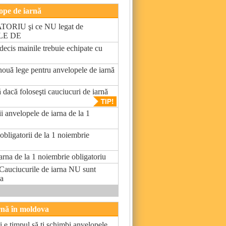
lope de iarnă
ORIU şi ce NU legat de
LE DE
decis mainile trebuie echipate cu
 nouă lege pentru anvelopele de iarnă
 dacă foloseşti cauciucuri de iarnă
ii anvelopele de iarna de la 1
obligatorii de la 1 noiembrie
rna de la 1 noiembrie obligatoriu
ciucurile de iarna NU sunt
la
rnă în moldova
şi e timpul să ţi schimbi anvelopele