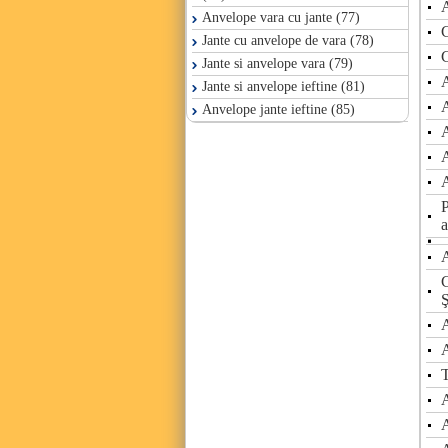
A
Anvelope vara cu jante (77)
C
Jante cu anvelope de vara (78)
C
Jante si anvelope vara (79)
A
Jante si anvelope ieftine (81)
Anvelope jante ieftine (85)
P
a
A
C
A
T