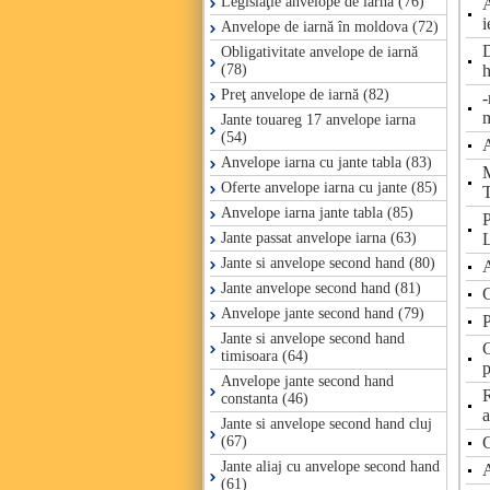
Legislaţie anvelope de iarnă (76)
A
i
Anvelope de iarnă în moldova (72)
D
Obligativitate anvelope de iarnă
(78)
Preţ anvelope de iarnă (82)
-
m
Jante touareg 17 anvelope iarna
(54)
A
Anvelope iarna cu jante tabla (83)
M
Oferte anvelope iarna cu jante (85)
T
Anvelope iarna jante tabla (85)
P
Jante passat anvelope iarna (63)
Jante si anvelope second hand (80)
A
Jante anvelope second hand (81)
C
Anvelope jante second hand (79)
P
Jante si anvelope second hand
C
timisoara (64)
p
Anvelope jante second hand
R
constanta (46)
a
Jante si anvelope second hand cluj
(67)
Jante aliaj cu anvelope second hand
A
(61)