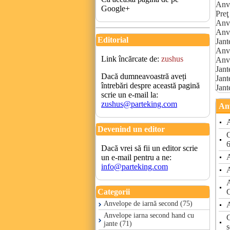
Anve
Google+
Preţ
Anve
Anve
Editorial
Jant
Anve
Link încărcate de:
zushus
Anve
Jant
Dacă dumneavoastră aveți
Jant
întrebări despre această pagină
Jant
scrie un e-mail la:
zushus@parteking.com
Anv
A
Devenind un editor
C
Dacă vrei să fii un editor scrie
A
un e-mail pentru a ne:
info@parteking.com
A
C
Categorii
Anvelope de iarnă second (75)
A
Anvelope iarna second hand cu
C
jante (71)