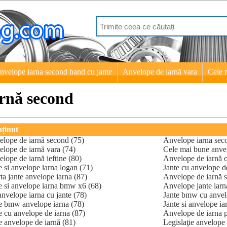
nvelope iarna second hand cu jante
Anvelope de iarnă vara
Cele 
rnă second
ținut
lope de iarnă second (75)
Anvelope iarna seco
lope de iarnă vara (74)
Cele mai bune anvel
lope de iarnă ieftine (80)
Anvelope de iarnă ob
e si anvelope iarna logan (71)
Jante cu anvelope d
ta jante anvelope iarna (87)
Anvelope de iarnă s
e si anvelope iarna bmw x6 (68)
Anvelope jante iarn
anvelope iarna cu jante (78)
Jante bmw cu anvel
e bmw anvelope iarna (78)
Jante si anvelope ia
e cu anvelope de iarna (87)
Anvelope de iarna p
 anvelope de iarnă (81)
Legislaţie anvelope 