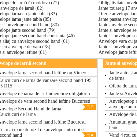
lope de iarnă în moldova (72)
Obligativitate anvel
 anvelope de iarnă (82)
Jante touareg 17 an
lope iarna cu jante tabla (83)
Oferte anvelope iarn
lope iarna jante tabla (85)
Jante passat anvelop
e si anvelope second hand (80)
Jante anvelope sec
lope jante second hand (79)
Jante si anvelope s
lope jante second hand constanta (46)
Jante si anvelope s
e aliaj cu anvelope second hand (61)
Anvelope vara cu ja
e cu anvelope de vara (78)
Jante si anvelope va
e si anvelope ieftine (81)
Anvelope jante iefti
elope de iarnă second
Jante si anvelo
nvelope iarna second hand ieftine on Vimeo
Jante auto si 
de iarna
auciucuri de iarna de vanzare second hand 195
65 R15
Oferta de iarn
nvelope de iarna de la 1 noiembrie obligatoriu
Jante si Anvel
nvelope de vara second hand ieftine Bucuresti
Anvelopetop a
anvelope auto
Anvelope Second Hand de Iarna
auciucuri de Iarna
Anvelope de ia
nvelope iarna second hand ieftine Bucuresti
Anunturi gratu
hand
el mai mare depozit de anvelope auto noi si
second hand
Vand 4 roti c