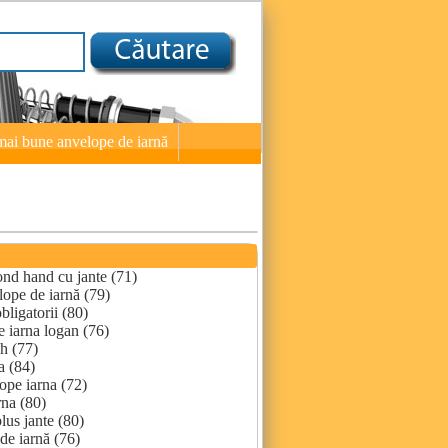
mai bune anvelope de iarnă
nd hand cu jante (71)
ope de iarnă (79)
ligatorii (80)
e iarna logan (76)
h (77)
a (84)
ope iarna (72)
rna (80)
lus jante (80)
de iarnă (76)