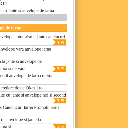
 R14
 Jante si anvelope de iarna
pe de iarna
anvelope autoturisme jante cauciucuri
nvelope vara anvelope iarna
a la jante si anvelope de
rna si de vara
otii anvelope de iarna oferta
credere de pe Okazii ro
ite cu jante si anvelope noi si second
 Cauciucuri Iarna Promotii iarna
 de anvelope si jante la
rna si