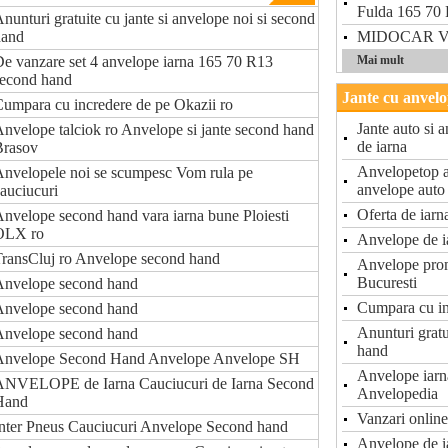
Fulda 165 70
nunturi gratuite cu jante si anvelope noi si second
hand
MIDOCAR Vitan
e vanzare set 4 anvelope iarna 165 70 R13
Mai mult
second hand
Jante cu anvelo
umpara cu incredere de pe Okazii ro
Jante auto si 
nvelope talciok ro Anvelope si jante second hand
de iarna
Brasov
Anvelopetop a
nvelopele noi se scumpesc Vom rula pe
anvelope auto
auciucuri
Oferta de iarn
nvelope second hand vara iarna bune Ploiesti
OLX ro
Anvelope de ia
ransCluj ro Anvelope second hand
Anvelope prom
Bucuresti
Anvelope second hand
Cumpara cu in
Anvelope second hand
Anunturi gratu
Anvelope second hand
hand
Anvelope Second Hand Anvelope Anvelope SH
Anvelope iarna
ANVELOPE de Iarna Cauciucuri de Iarna Second
Anvelopedia
Hand
Vanzari online
nter Pneus Cauciucuri Anvelope Second hand
Anvelope de ia