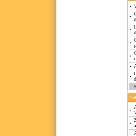
V
C
d
I
d
C
p
C
r
A
C
d
M
Cel
A
V
Z
a
A